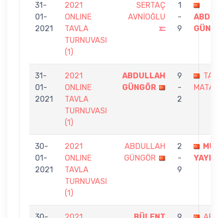
31-
2021
SERTAÇ
1
01-
ONLINE
AVNİOĞLU
-
ABDU
2021
TAVLA
9
GÜNG
TURNUVASI
(1)
31-
2021
ABDULLAH
9
TAY
01-
ONLINE
GÜNGÖR
-
MATAR
2021
TAVLA
2
TURNUVASI
(1)
30-
2021
ABDULLAH
2
MU
01-
ONLINE
GÜNGÖR
-
YAYIN
2021
TAVLA
9
TURNUVASI
(1)
30-
2021
BÜLENT
9
AB