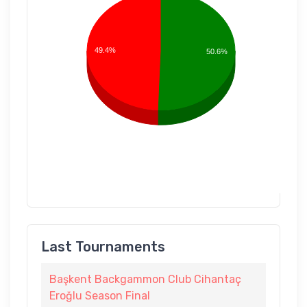
49.4%
50.6%
Last Tournaments
Başkent Backgammon Club Cihantaç
Eroğlu Season Final