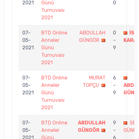
2021
Günü
0
Turnuvası
2021
07-
BTD Online
ABDULLAH
0
İSM
05-
Anneler
GÜNGÖR
-
KARA
2021
Günü
9
Turnuvası
2021
07-
BTD Online
MURAT
6
05-
Anneler
TOPÇU
-
ABDU
2021
Günü
9
GÜNG
Turnuvası
2021
07-
BTD Online
ABDULLAH
9
SER
05-
Anneler
GÜNGÖR
-
GÜND
2021
Günü
6