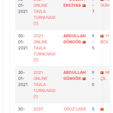
01-
ONLINE
ERCİYAS
-
GÜNG
2021
TAVLA
7
TURNUVASI
(1)
30-
2021
ABDULLAH
9
YİĞ
01-
ONLINE
GÜNGÖR
-
BOSTA
2021
TAVLA
5
TURNUVASI
(1)
30-
2021
ABDULLAH
9
ME
01-
ONLINE
GÜNGÖR
-
ÇİL
2021
TAVLA
0
TURNUVASI
(1)
30-
2021
OĞUZ USER
5