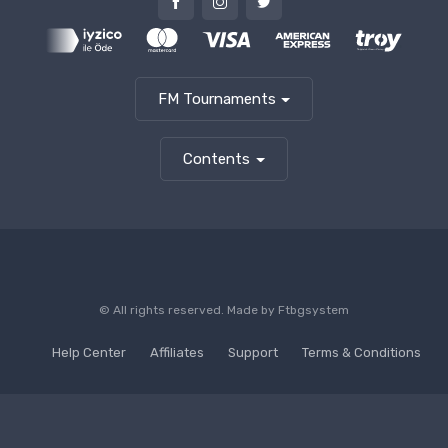
FM Tournaments
Contents
© All rights reserved. Made by
Ftbgsystem
Help Center
Affiliates
Support
Terms & Conditions