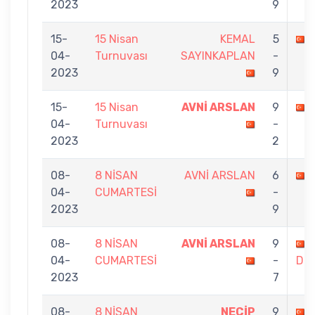
2023
9
15-
15 Nisan
KEMAL
5
04-
Turnuvası
SAYINKAPLAN
-
2023
9
15-
15 Nisan
AVNİ ARSLAN
9
04-
Turnuvası
-
2023
2
08-
8 NİSAN
AVNİ ARSLAN
6
04-
CUMARTESİ
-
2023
9
08-
8 NİSAN
AVNİ ARSLAN
9
04-
CUMARTESİ
-
DU
2023
7
08-
8 NİSAN
NECİP
9