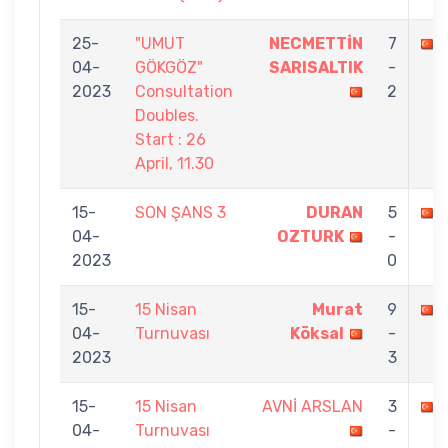
25-
"UMUT
NECMETTİN
7
04-
GÖKGÖZ"
SARISALTIK
-
2023
Consultation
2
Doubles.
Start : 26
April, 11.30
15-
SON ŞANS 3
DURAN
5
04-
OZTURK
-
2023
0
15-
15 Nisan
Murat
9
04-
Turnuvası
Köksal
-
2023
3
15-
15 Nisan
AVNİ ARSLAN
3
04-
Turnuvası
-