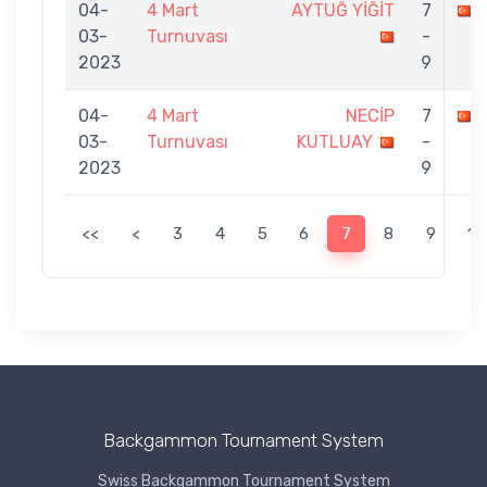
04-
4 Mart
AYTUĞ YİĞİT
7
03-
Turnuvası
-
2023
9
04-
4 Mart
NECİP
7
03-
Turnuvası
KUTLUAY
-
2023
9
<<
<
3
4
5
6
7
8
9
10
Backgammon Tournament System
Swiss Backgammon Tournament System