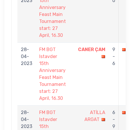
2023
15th
0
Anniversary
Feast Main
Tournament
start: 27
April, 16.30
28-
FM BGT
CANER ÇAM
9
04-
Istavder
-
2023
15th
6
Anniversary
Feast Main
Tournament
start: 27
April, 16.30
28-
FM BGT
ATİLLA
6
04-
Istavder
ARGAT
-
2023
15th
9