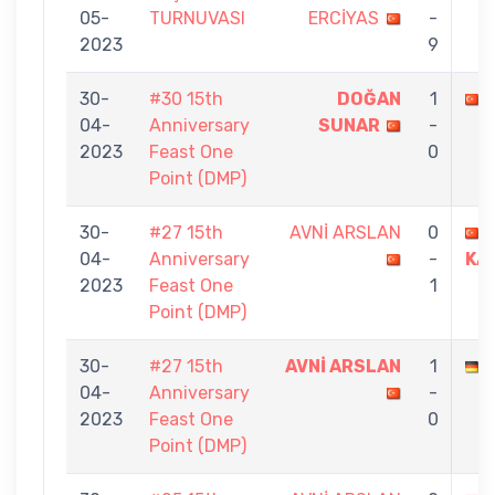
05-
TURNUVASI
ERCİYAS
-
2023
9
30-
#30 15th
DOĞAN
1
04-
Anniversary
SUNAR
-
2023
Feast One
0
Point (DMP)
30-
#27 15th
AVNİ ARSLAN
0
04-
Anniversary
-
KA
2023
Feast One
1
Point (DMP)
30-
#27 15th
AVNİ ARSLAN
1
04-
Anniversary
-
2023
Feast One
0
Point (DMP)