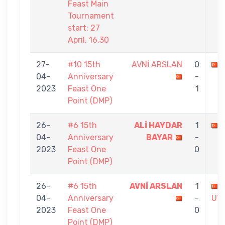
Feast Main
Tournament
start: 27
April, 16.30
27-
#10 15th
AVNİ ARSLAN
0
04-
Anniversary
-
2023
Feast One
1
Point (DMP)
26-
#6 15th
ALİ HAYDAR
1
04-
Anniversary
BAYAR
-
2023
Feast One
0
Point (DMP)
26-
#6 15th
AVNİ ARSLAN
1
04-
Anniversary
-
UY
2023
Feast One
0
Point (DMP)