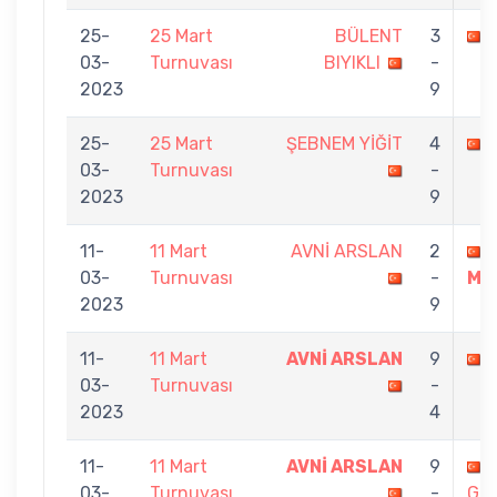
25-
25 Mart
BÜLENT
3
03-
Turnuvası
BIYIKLI
-
2023
9
25-
25 Mart
ŞEBNEM YİĞİT
4
03-
Turnuvası
-
2023
9
11-
11 Mart
AVNİ ARSLAN
2
03-
Turnuvası
-
MA
2023
9
11-
11 Mart
AVNİ ARSLAN
9
03-
Turnuvası
-
2023
4
11-
11 Mart
AVNİ ARSLAN
9
03-
Turnuvası
-
GÖ