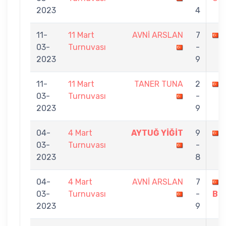
2023
4
11-
11 Mart
AVNİ ARSLAN
7
03-
Turnuvası
-
2023
9
11-
11 Mart
TANER TUNA
2
03-
Turnuvası
-
2023
9
04-
4 Mart
AYTUĞ YİĞİT
9
03-
Turnuvası
-
2023
8
04-
4 Mart
AVNİ ARSLAN
7
03-
Turnuvası
-
BÜ
2023
9