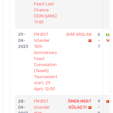
Feast Last
Chance
(SON ŞANS)
11:45
29-
FM BGT
AVNİ ARSLAN
6
04-
Istavder
-
WI
2023
15th
7
Anniversary
Feast
Consolation
(Teselli)
Tournament
start: 29
April, 12:00
28-
FM BGT
ÖMER MERT
9
04-
Istavder
GÜLAÇTI
-