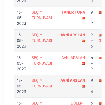
2023
1
13-
SEÇİM
TANER TUNA
9
05-
TURNUVASI
-
2023
7
13-
SEÇİM
AVNİ ARSLAN
9
05-
TURNUVASI
-
GÖ
2023
6
13-
SEÇİM
AVNİ ARSLAN
6
05-
TURNUVASI
-
2023
9
13-
SEÇİM
AVNİ ARSLAN
9
05-
TURNUVASI
-
2023
4
13-
SEÇİM
BÜLENT
6