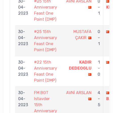
30-
#25 15th
AVNİ ARSLAN
0
04-
Anniversary
-
KE
2023
Feast One
1
Point (DMP)
30-
#25 15th
MUSTAFA
0
04-
Anniversary
ÇAKIR
-
2023
Feast One
1
Point (DMP)
30-
#22 15th
KADIR
1
04-
Anniversary
DEDEOGLU
-
2023
Feast One
0
Point (DMP)
30-
FM BGT
AVNİ ARSLAN
4
04-
Istavder
-
BA
2023
15th
5
Anniversary