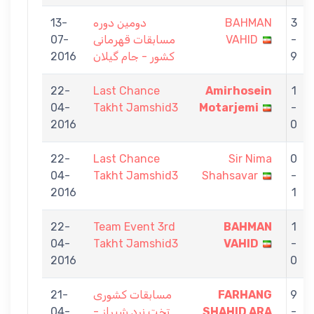
13-
دومین دوره
BAHMAN
3
07-
مسابقات قهرمانی
VAHID
-
2016
کشور - جام گیلان
9
22-
Last Chance
Amirhosein
1
04-
Takht Jamshid3
Motarjemi
-
2016
0
22-
Last Chance
Sir Nima
0
04-
Takht Jamshid3
Shahsavar
-
2016
1
22-
Team Event 3rd
BAHMAN
1
04-
Takht Jamshid3
VAHID
-
2016
0
21-
مسابقات کشوری
FARHANG
9
04-
تخت نرد شیراز -
SHAHID ARA
-