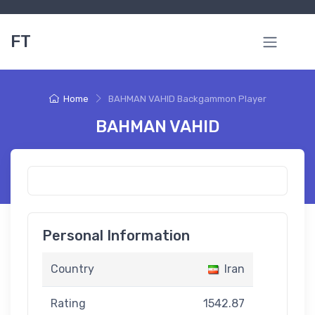
FT
Home
BAHMAN VAHID Backgammon Player
BAHMAN VAHID
Personal Information
Country
Iran
Rating
1542.87