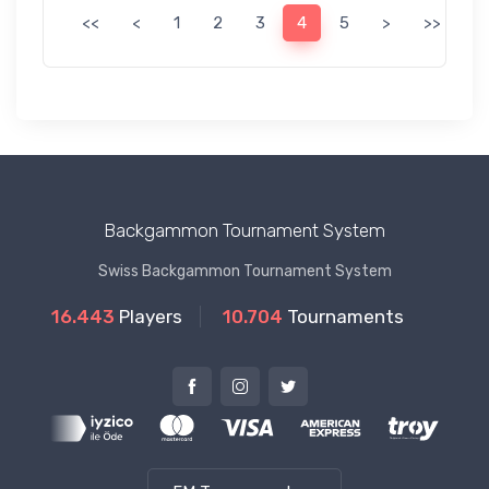
<<
<
1
2
3
4
5
>
>>
Backgammon Tournament System
Swiss Backgammon Tournament System
16.443
Players
10.704
Tournaments