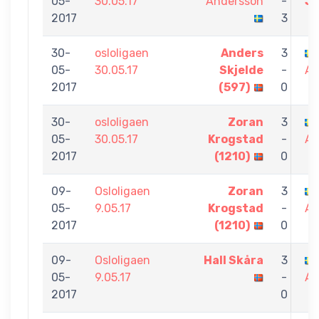
05-
30.05.17
Andersson
-
Ju
2017
3
30-
osloligaen
Anders
3
05-
30.05.17
Skjelde
-
An
2017
(597)
0
30-
osloligaen
Zoran
3
05-
30.05.17
Krogstad
-
An
2017
(1210)
0
09-
Osloligaen
Zoran
3
05-
9.05.17
Krogstad
-
An
2017
(1210)
0
09-
Osloligaen
Hall Skåra
3
05-
9.05.17
-
An
2017
0