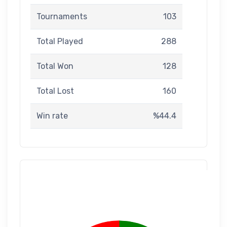
Tournaments
103
Total Played
288
Total Won
128
Total Lost
160
Win rate
%44.4