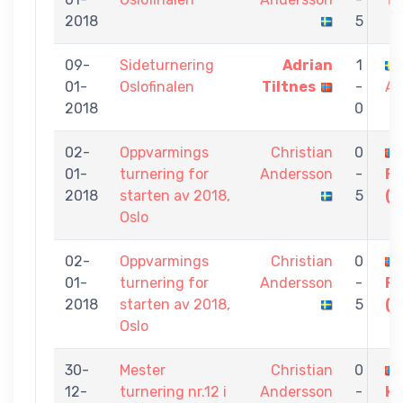
2018
5
09-
Sideturnering
Adrian
1
01-
Oslofinalen
Tiltnes
-
An
2018
0
02-
Oppvarmings
Christian
0
01-
turnering for
Andersson
-
Fr
2018
starten av 2018,
5
(8
Oslo
02-
Oppvarmings
Christian
0
01-
turnering for
Andersson
-
F
2018
starten av 2018,
5
(3
Oslo
30-
Mester
Christian
0
12-
turnering nr.12 i
Andersson
-
Ha