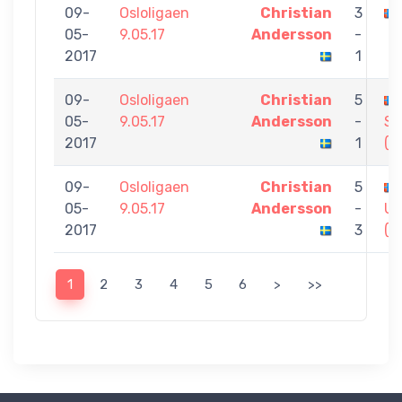
09-
Osloligaen
Christian
3
05-
9.05.17
Andersson
-
2017
1
09-
Osloligaen
Christian
5
05-
9.05.17
Andersson
-
Sa
2017
1
(3
09-
Osloligaen
Christian
5
05-
9.05.17
Andersson
-
Un
2017
3
(3
1
2
3
4
5
6
>
>>