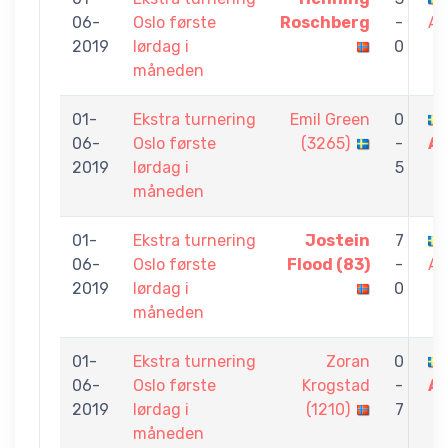
06-
Oslo første
Roschberg
-
An
2019
lørdag i
0
måneden
01-
Ekstra turnering
Emil Green
0
06-
Oslo første
(3265)
-
An
2019
lørdag i
5
måneden
01-
Ekstra turnering
Jostein
7
06-
Oslo første
Flood (83)
-
An
2019
lørdag i
0
måneden
01-
Ekstra turnering
Zoran
0
06-
Oslo første
Krogstad
-
An
2019
lørdag i
(1210)
7
måneden