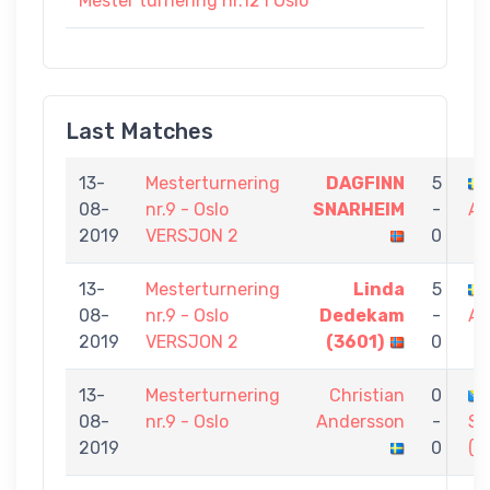
Mester turnering nr.12 i Oslo
Last Matches
13-
Mesterturnering
DAGFINN
5
08-
nr.9 - Oslo
SNARHEIM
-
An
2019
VERSJON 2
0
13-
Mesterturnering
Linda
5
08-
nr.9 - Oslo
Dedekam
-
An
2019
VERSJON 2
(3601)
0
13-
Mesterturnering
Christian
0
08-
nr.9 - Oslo
Andersson
-
Sl
2019
0
(3