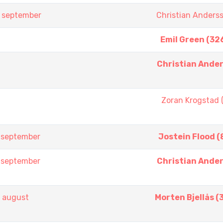
0 september
Christian Anders
Emil Green (32
Christian Ande
Zoran Krogstad 
6 september
Jostein Flood (
6 september
Christian Ande
6 august
Morten Bjellås (