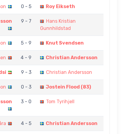
son
0 - 5
Roy Eikseth
rsson
9 - 7
Hans Kristian
Gunnhildstad
son
5 - 9
Knut Svendsen
sen
4 - 9
Christian Andersson
dsi
9 - 3
Christian Andersson
son
0 - 3
Jostein Flood (83)
rsson
3 - 0
Tom Tyrihjell
åra
4 - 5
Christian Andersson