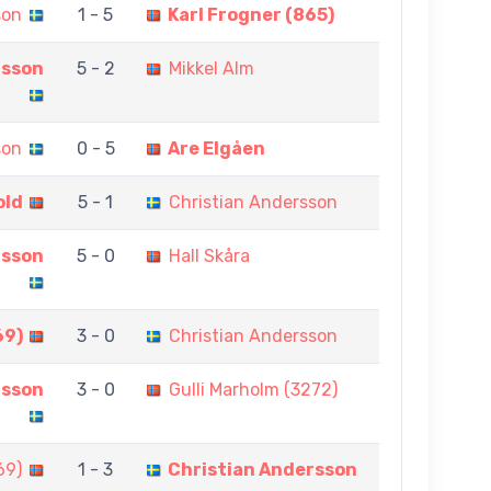
son
1 - 5
Karl Frogner (865)
rsson
5 - 2
Mikkel Alm
son
0 - 5
Are Elgåen
old
5 - 1
Christian Andersson
rsson
5 - 0
Hall Skåra
69)
3 - 0
Christian Andersson
rsson
3 - 0
Gulli Marholm (3272)
69)
1 - 3
Christian Andersson