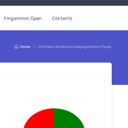
Fmgammon Open
Contents
Home
Christian Andersson Backgammon Player