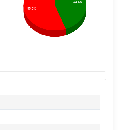
44.4%
55.6%