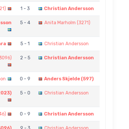
21)
1 - 3
Christian Andersson
rsson
5 - 4
Anita Marholm (3271)
åra
5 - 1
Christian Andersson
3096)
2 - 5
Christian Andersson
son
0 - 9
Anders Skjelde (597)
2023)
5 - 0
Christian Andersson
46)
0 - 9
Christian Andersson
3096)
9 - 3
Christian Andersson