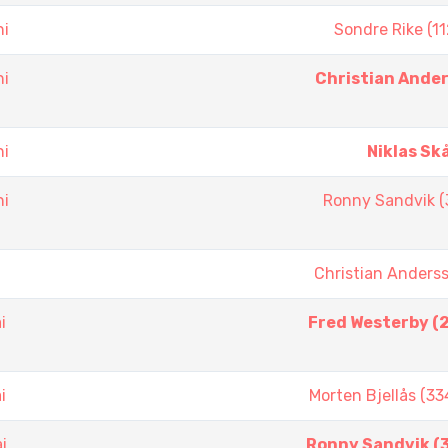
ni
Sondre Rike (11
ni
Christian Ande
ni
Niklas Sk
ni
Ronny Sandvik (
Christian Anders
i
Fred Westerby (
i
Morten Bjellås (33
i
Ronny Sandvik (