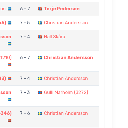
son
6 - 7
Terje Pedersen
65)
7 - 5
Christian Andersson
rsson
7 - 4
Hall Skåra
(1210)
6 - 7
Christian Andersson
83)
7 - 4
Christian Andersson
rsson
7 - 3
Gulli Marholm (3272)
3346)
7 - 6
Christian Andersson