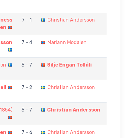
nness
7 - 1
Christian Andersson
sen
rsson
7 - 4
Mariann Modalen
son
5 - 7
Silje Engan Tollåli
eli
7 - 2
Christian Andersson
(1854)
5 - 7
Christian Andersson
åen
7 - 6
Christian Andersson