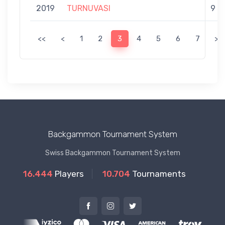
2019
TURNUVASI
9
<<
<
1
2
3
4
5
6
7
>
Backgammon Tournament System
Swiss Backgammon Tournament System
16.444
Players
10.704
Tournaments