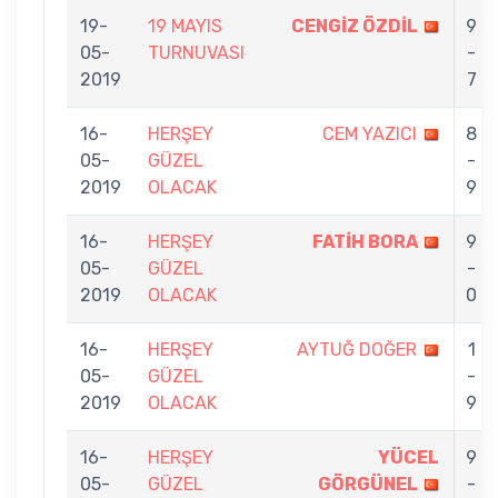
19-
19 MAYIS
CENGİZ ÖZDİL
9
05-
TURNUVASI
-
2019
7
16-
HERŞEY
CEM YAZICI
8
05-
GÜZEL
-
2019
OLACAK
9
16-
HERŞEY
FATİH BORA
9
05-
GÜZEL
-
2019
OLACAK
0
16-
HERŞEY
AYTUĞ DOĞER
1
05-
GÜZEL
-
2019
OLACAK
9
16-
HERŞEY
YÜCEL
9
05-
GÜZEL
GÖRGÜNEL
-