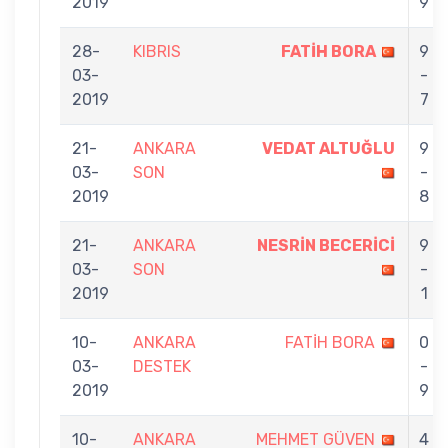
2019
9
28-
KIBRIS
FATİH BORA
9
03-
-
2019
7
21-
ANKARA
VEDAT ALTUĞLU
9
03-
SON
-
2019
8
21-
ANKARA
NESRİN BECERİCİ
9
03-
SON
-
2019
1
10-
ANKARA
FATİH BORA
0
03-
DESTEK
-
2019
9
10-
ANKARA
MEHMET GÜVEN
4