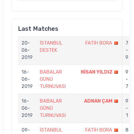
Last Matches
20-
İSTANBUL
FATİH BORA
7
06-
DESTEK
-
2019
9
16-
BABALAR
NİSAN YILDIZ
9
06-
GÜNÜ
-
2019
TURNUVASI
7
16-
BABALAR
ADNAN ÇAM
9
06-
GÜNÜ
-
2019
TURNUVASI
1
09-
İSTANBUL
FATİH BORA
8