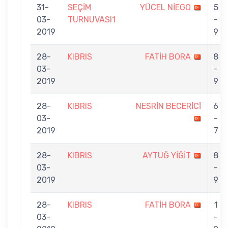
31-
SEÇİM
YÜCEL NİEGO
5
03-
TURNUVASI1
-
2019
9
28-
KIBRIS
FATİH BORA
8
03-
-
2019
9
28-
KIBRIS
NESRİN BECERİCİ
6
03-
-
2019
7
28-
KIBRIS
AYTUĞ YİĞİT
8
03-
-
2019
9
28-
KIBRIS
FATİH BORA
1
03-
-