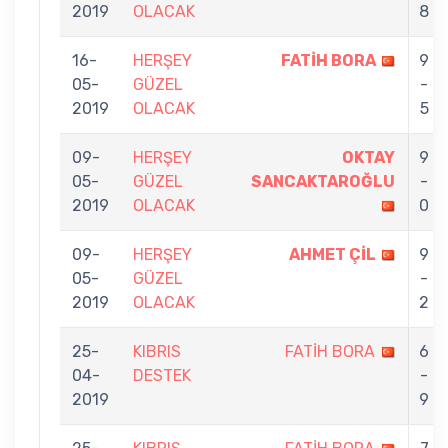
2019
OLACAK
8
16-
HERŞEY
FATİH BORA
9
05-
GÜZEL
-
2019
OLACAK
5
09-
HERŞEY
OKTAY
9
05-
GÜZEL
SANCAKTAROĞLU
-
2019
OLACAK
0
09-
HERŞEY
AHMET ÇİL
9
05-
GÜZEL
-
2019
OLACAK
2
25-
KIBRIS
FATİH BORA
6
04-
DESTEK
-
2019
9