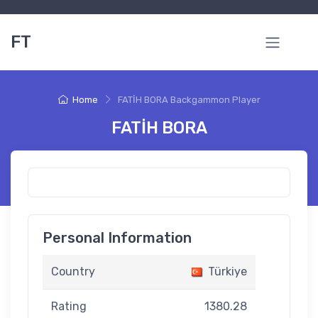
FT
Home
FATİH BORA Backgammon Player
FATİH BORA
Personal Information
Country
Türkiye
Rating
1380.28