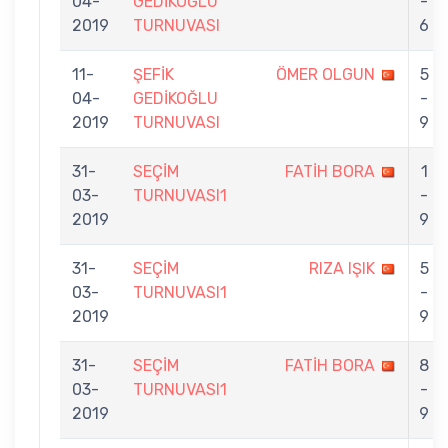
04-
GEDİKOĞLU
-
2019
TURNUVASI
6
11-
ŞEFİK
ÖMER OLGUN
5
04-
GEDİKOĞLU
-
2019
TURNUVASI
9
31-
SEÇİM
FATİH BORA
1
03-
TURNUVASI1
-
2019
9
31-
SEÇİM
RIZA IŞIK
5
03-
TURNUVASI1
-
2019
9
31-
SEÇİM
FATİH BORA
8
03-
TURNUVASI1
-
2019
9