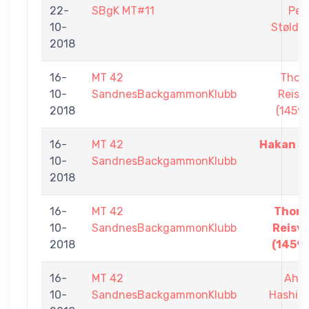
22-
SBgK MT#11
Pet
10-
Støldal
2018
16-
MT 42
Thorl
10-
SandnesBackgammonKlubb
Reisv
2018
(1459)
16-
MT 42
Hakan Sa
10-
SandnesBackgammonKlubb
2018
16-
MT 42
Thorl
10-
SandnesBackgammonKlubb
Reisv
2018
(1459)
16-
MT 42
Ahm
10-
SandnesBackgammonKlubb
Hashim