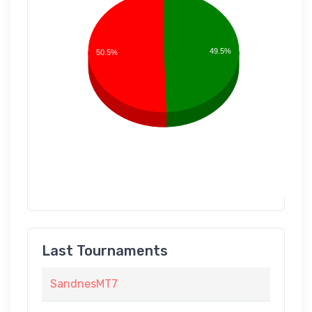
49.5%
50.5%
Last Tournaments
SandnesMT7