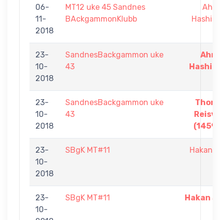
06-
MT12 uke 45 Sandnes
Ahm
11-
BAckgammonKlubb
Hashim
2018
23-
SandnesBackgammon uke
Ahm
10-
43
Hashim
2018
23-
SandnesBackgammon uke
Thorl
10-
43
Reisv
2018
(1459)
23-
SBgK MT#11
Hakan S
10-
2018
23-
SBgK MT#11
Hakan Sa
10-