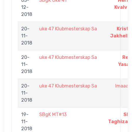
03-
SBgK Uke 41
Herm
12-
Kvalvik
2018
20-
uke 47 Klubmesterskap Sa
Kristi
11-
Jakhelln
2018
20-
uke 47 Klubmesterskap Sa
Rec
11-
Yasar
2018
20-
uke 47 Klubmesterskap Sa
Imaaan
11-
2018
19-
SBgK MT#13
Shi
11-
Taghizad
2018