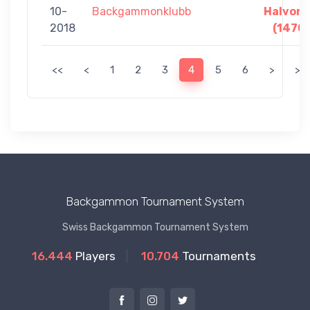
10-
Backgammonklubb
Halvors
2018
(1470)
<<
<
1
2
3
4
5
6
>
>>
Backgammon Tournament System
Swiss Backgammon Tournament System
16.444
Players
10.704
Tournaments