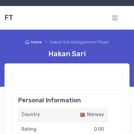
FT
Home
Hakan Sari Backgammon Player
Hakan Sari
Personal Information
Country
Norway
Rating
0.00