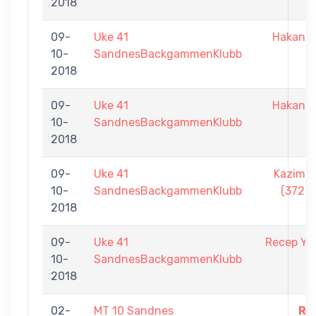
2018
09-
Uke 41
Hakan S
10-
SandnesBackgammenKlubb
2018
09-
Uke 41
Hakan S
10-
SandnesBackgammenKlubb
2018
09-
Uke 41
Kazim S
10-
SandnesBackgammenKlubb
(3726)
2018
09-
Uke 41
Recep Ya
10-
SandnesBackgammenKlubb
2018
02-
MT 10 Sandnes
Ru