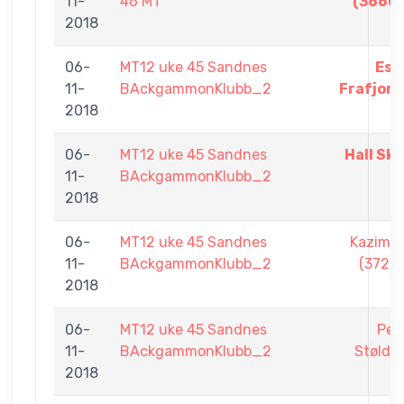
11-
46 MT
(3660)
2018
06-
MT12 uke 45 Sandnes
Esp
11-
BAckgammonKlubb_2
Frafjord
2018
06-
MT12 uke 45 Sandnes
Hall Sk
11-
BAckgammonKlubb_2
2018
06-
MT12 uke 45 Sandnes
Kazim S
11-
BAckgammonKlubb_2
(3726)
2018
06-
MT12 uke 45 Sandnes
Pet
11-
BAckgammonKlubb_2
Støldal
2018