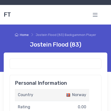
FT
Home
Jostein Flood (83) Backgammon Player
Jostein Flood (83)
Personal Information
Country
Norway
Rating
0.00