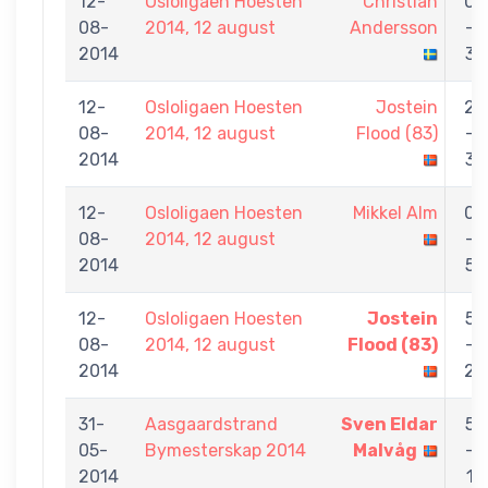
12-
Osloligaen Hoesten
Christian
0
08-
2014, 12 august
Andersson
-
2014
3
12-
Osloligaen Hoesten
Jostein
2
08-
2014, 12 august
Flood (83)
-
2014
3
12-
Osloligaen Hoesten
Mikkel Alm
0
08-
2014, 12 august
-
2014
5
12-
Osloligaen Hoesten
Jostein
5
08-
2014, 12 august
Flood (83)
-
2014
2
31-
Aasgaardstrand
Sven Eldar
5
05-
Bymesterskap 2014
Malvåg
-
2014
1