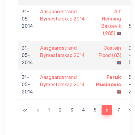
31-
Aasgaardstrand
Alf
0
05-
Bymesterskap 2014
Henning
-
2014
Bekkevik
5
(985)
31-
Aasgaardstrand
Jostein
0
05-
Bymesterskap 2014
Flood (83)
-
2014
5
31-
Aasgaardstrand
Faruk
5
05-
Bymesterskap 2014
Musinovic
-
2014
2
<<
<
1
2
3
4
5
6
7
>