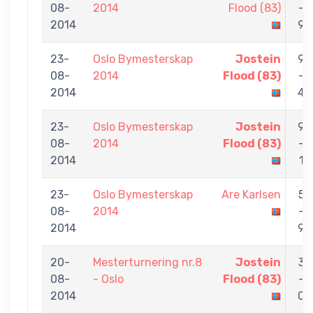
08-
2014
Flood (83)
-
2014
9
23-
Oslo Bymesterskap
Jostein
9
08-
2014
Flood (83)
-
2014
4
23-
Oslo Bymesterskap
Jostein
9
08-
2014
Flood (83)
-
2014
1
23-
Oslo Bymesterskap
Are Karlsen
5
08-
2014
-
2014
9
20-
Mesterturnering nr.8
Jostein
3
08-
- Oslo
Flood (83)
-
2014
0