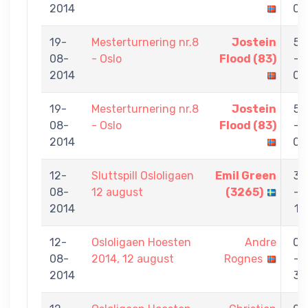
2014
0
19-
Mesterturnering nr.8
Jostein
5
08-
- Oslo
Flood (83)
-
2014
0
19-
Mesterturnering nr.8
Jostein
5
08-
- Oslo
Flood (83)
-
2014
0
12-
Sluttspill Osloligaen
Emil Green
3
08-
12 august
(3265)
-
2014
1
12-
Osloligaen Hoesten
Andre
0
08-
2014, 12 august
Rognes
-
2014
3