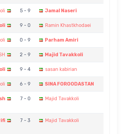
oli
5 - 9
Jamal Naseri
oli
9 - 0
Ramin Khastkhodaei
oli
0 - 9
Parham Amiri
SH
2 - 9
Majid Tavakkoli
oli
9 - 4
sasan kabirian
oli
6 - 9
SINA FOROODASTAN
sh
7 - 0
Majid Tavakkoli
ifi
7 - 3
Majid Tavakkoli