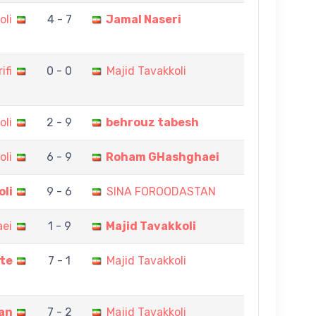
oli
4 - 7
Jamal Naseri
ifi
0 - 0
Majid Tavakkoli
oli
2 - 9
behrouz tabesh
oli
6 - 9
Roham GHashghaei
oli
9 - 6
SINA FOROODASTAN
ei
1 - 9
Majid Tavakkoli
te
7 - 1
Majid Tavakkoli
ian
7 - 2
Majid Tavakkoli