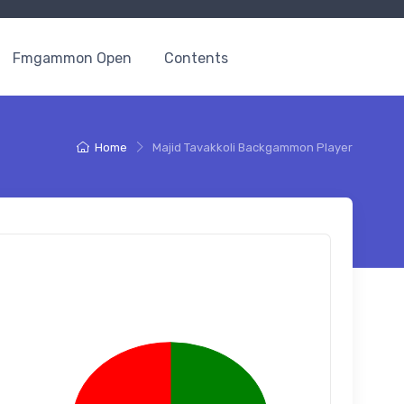
Fmgammon Open
Contents
Home
Majid Tavakkoli Backgammon Player