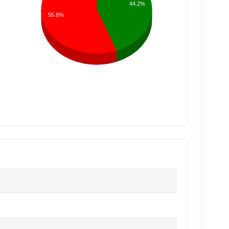
44.2%
55.8%