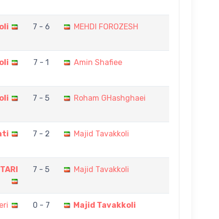
oli
7 - 6
MEHDI FOROZESH
oli
7 - 1
Amin Shafiee
oli
7 - 5
Roham GHashghaei
ti
7 - 2
Majid Tavakkoli
TARI
7 - 5
Majid Tavakkoli
eri
0 - 7
Majid Tavakkoli