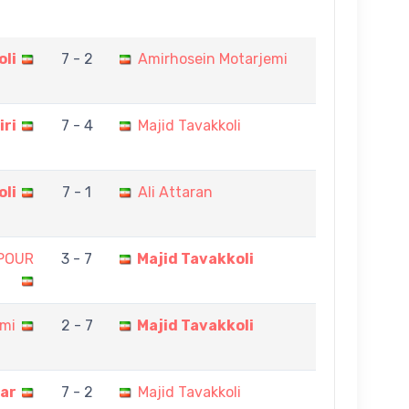
oli
7 - 2
Amirhosein Motarjemi
ri
7 - 4
Majid Tavakkoli
oli
7 - 1
Ali Attaran
POUR
3 - 7
Majid Tavakkoli
emi
2 - 7
Majid Tavakkoli
ar
7 - 2
Majid Tavakkoli