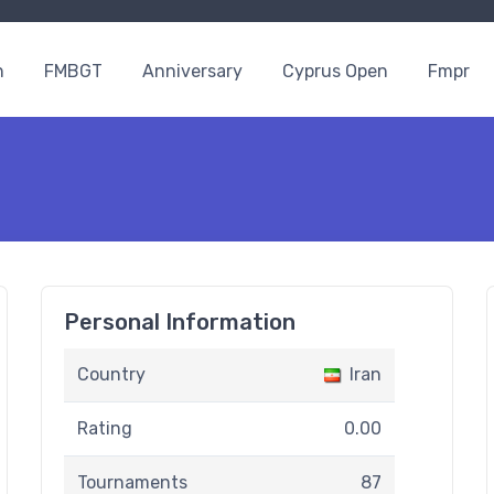
n
FMBGT
Anniversary
Cyprus Open
Fmpr
Personal Information
Country
Iran
Rating
0.00
Tournaments
87