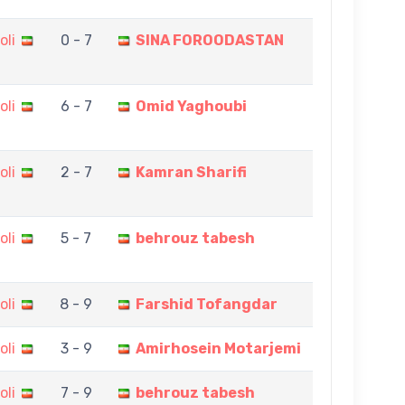
oli
0 - 7
SINA FOROODASTAN
oli
6 - 7
Omid Yaghoubi
oli
2 - 7
Kamran Sharifi
oli
5 - 7
behrouz tabesh
oli
8 - 9
Farshid Tofangdar
oli
3 - 9
Amirhosein Motarjemi
oli
7 - 9
behrouz tabesh