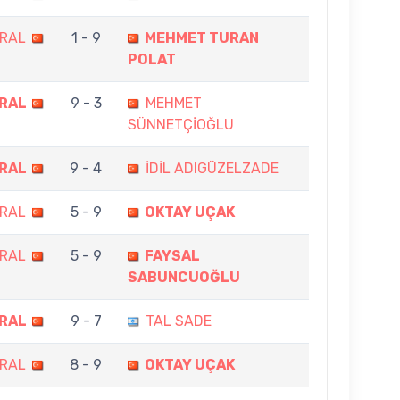
RAL
1 - 9
MEHMET TURAN
POLAT
RAL
9 - 3
MEHMET
SÜNNETÇİOĞLU
RAL
9 - 4
İDİL ADIGÜZELZADE
RAL
5 - 9
OKTAY UÇAK
RAL
5 - 9
FAYSAL
SABUNCUOĞLU
RAL
9 - 7
TAL SADE
RAL
8 - 9
OKTAY UÇAK