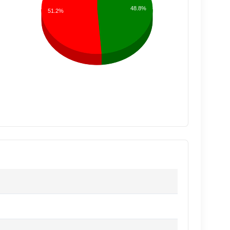
48.8%
51.2%