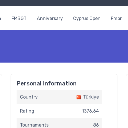
n
FMBGT
Anniversary
Cyprus Open
Fmpr
Personal Information
Country
Türkiye
Rating
1376.64
Tournaments
86