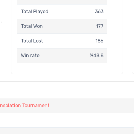
Total Played
363
Total Won
177
Total Lost
186
Win rate
%48.8
onsolation Tournament