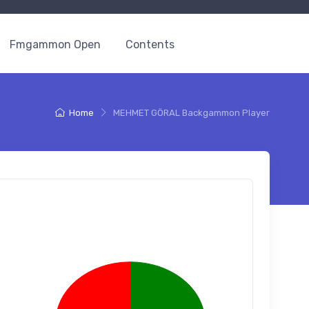
Fmgammon Open
Contents
Home
MEHMET GÖRAL Backgammon Player