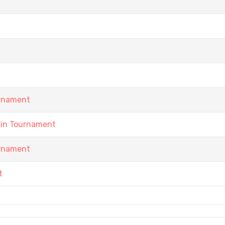
urnament
ain Tournament
urnament
t