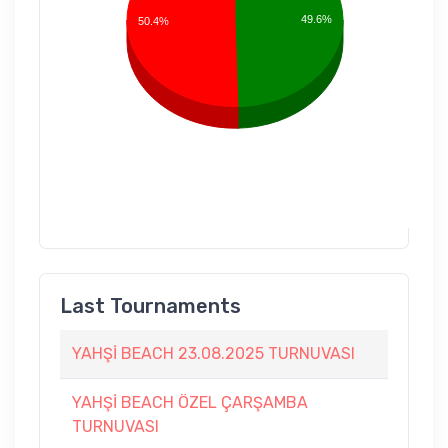
49.6%
50.4%
Last Tournaments
YAHŞİ BEACH 23.08.2025 TURNUVASI
YAHŞİ BEACH ÖZEL ÇARŞAMBA
TURNUVASI