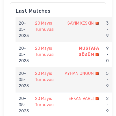
Last Matches
20-
20 Mayıs
SAYIM KESKİN
3
05-
Turnuvası
-
2023
9
20-
20 Mayıs
MUSTAFA
9
05-
Turnuvası
GÖZÜM
-
2023
0
20-
20 Mayıs
AYHAN ONGUN
5
05-
Turnuvası
-
2023
9
20-
20 Mayıs
ERKAN VARLI
2
05-
Turnuvası
-
2023
9