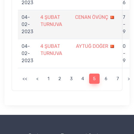
2023
6
04-
4 ŞUBAT
CENAN ÖVÜNÇ
7
02-
TURNUVA
-
2023
9
04-
4 ŞUBAT
AYTUĞ DOĞER
0
02-
TURNUVA
-
2023
9
<<
<
1
2
3
4
5
6
7
>