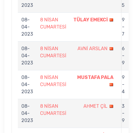
2023
5
08-
8 NİSAN
TÜLAY EMEKCİ
9
04-
CUMARTESİ
-
2023
7
08-
8 NİSAN
AVNİ ARSLAN
6
04-
CUMARTESİ
-
2023
9
08-
8 NİSAN
MUSTAFA PALA
9
04-
CUMARTESİ
-
2023
4
08-
8 NİSAN
AHMET ÇİL
3
04-
CUMARTESİ
-
2023
9