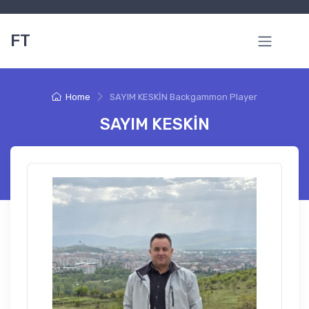
FT
Home
SAYIM KESKİN Backgammon Player
SAYIM KESKİN