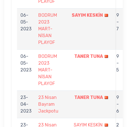
PLAYOF
06-
BODRUM
SAYIM KESKİN
9
05-
2023
-
2023
MART-
7
NİSAN
PLAYOF
06-
BODRUM
TANER TUNA
9
05-
2023
-
2023
MART-
5
NİSAN
PLAYOF
23-
23 Nisan
TANER TUNA
9
04-
Bayram
-
2023
Jackpotu
6
23-
23 Nisan
SAYIM KESKİN
2