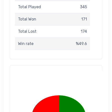
Total Played
345
Total Won
171
Total Lost
174
Win rate
%49.6