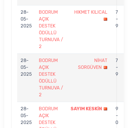
28-
BODRUM
HIKMET KILICAL
7
05-
AÇIK
-
2025
DESTEK
9
ÖDÜLLÜ
TURNUVA /
2
28-
BODRUM
NİHAT
7
05-
AÇIK
SORGÜVEN
-
2025
DESTEK
9
ÖDÜLLÜ
TURNUVA /
2
28-
BODRUM
SAYIM KESKİN
9
05-
AÇIK
-
2025
DESTEK
0