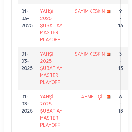
01-
YAHŞİ
SAYIM KESKİN
9
03-
2025
-
2025
ŞUBAT AYI
13
MASTER
PLAYOFF
01-
YAHŞİ
SAYIM KESKİN
3
03-
2025
-
2025
ŞUBAT AYI
13
MASTER
PLAYOFF
01-
YAHŞİ
AHMET ÇİL
6
03-
2025
-
2025
ŞUBAT AYI
13
MASTER
PLAYOFF