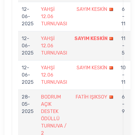
12-
YAHŞİ
SAYIM KESKİN
6
06-
12.06
-
2025
TURNUVASI
11
12-
YAHŞİ
SAYIM KESKİN
11
06-
12.06
-
2025
TURNUVASI
5
12-
YAHŞİ
SAYIM KESKİN
10
06-
12.06
-
2025
TURNUVASI
11
28-
BODRUM
FATİH IŞIKSOY
6
05-
AÇIK
-
2025
DESTEK
9
ÖDÜLLÜ
TURNUVA /
2