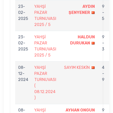
23-
YAHŞİ
AYDIN
9
02-
PAZAR
ŞENYENER
-
2025
TURNUVASI
5
2025 / 5
23-
YAHŞİ
HALDUN
9
02-
PAZAR
DURUKAN
-
2025
TURNUVASI
3
2025 / 5
08-
YAHŞİ
SAYIM KESKİN
4
12-
PAZAR
-
2024
TURNUVASI
9
(
08.12.2024
)
08-
YAHŞİ
AYHAN ONGUN
9