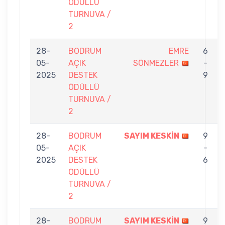
ÖDÜLLÜ
TURNUVA /
2
28-
BODRUM
EMRE
6
05-
AÇIK
SÖNMEZLER
-
2025
DESTEK
9
ÖDÜLLÜ
TURNUVA /
2
28-
BODRUM
SAYIM KESKİN
9
05-
AÇIK
-
2025
DESTEK
6
ÖDÜLLÜ
TURNUVA /
2
28-
BODRUM
SAYIM KESKİN
9