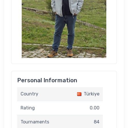
Personal Information
Country
Türkiye
Rating
0.00
Tournaments
84