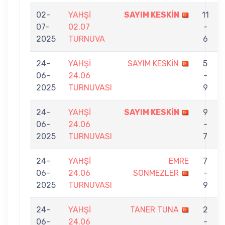
02-
YAHŞİ
SAYIM KESKİN
11
07-
02.07
-
2025
TURNUVA
6
24-
YAHŞİ
SAYIM KESKİN
5
06-
24.06
-
2025
TURNUVASI
9
24-
YAHŞİ
SAYIM KESKİN
9
06-
24.06
-
2025
TURNUVASI
7
24-
YAHŞİ
EMRE
7
06-
24.06
SÖNMEZLER
-
2025
TURNUVASI
9
24-
YAHŞİ
TANER TUNA
2
06-
24.06
-