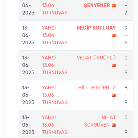
06-
13.06
ŞENYENER
-
2025
TURNUVASI
7
13-
YAHŞİ
NECİP KUTLUAY
9
06-
13.06
-
2025
TURNUVASI
6
13-
YAHŞİ
VEDAT ÜRGÜPLÜ
0
06-
13.06
-
2025
TURNUVASI
9
13-
YAHŞİ
BİLLUR GÜRBÜZ
8
06-
13.06
-
2025
TURNUVASI
9
13-
YAHŞİ
NİHAT
0
06-
13.06
SORGÜVEN
-
2025
TURNUVASI
9