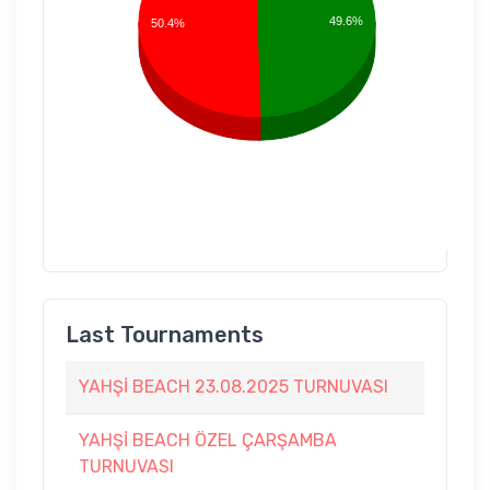
49.6%
50.4%
Last Tournaments
YAHŞİ BEACH 23.08.2025 TURNUVASI
YAHŞİ BEACH ÖZEL ÇARŞAMBA
TURNUVASI