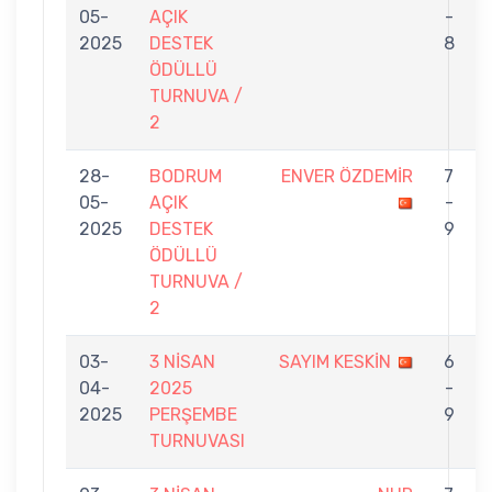
05-
AÇIK
-
2025
DESTEK
8
ÖDÜLLÜ
TURNUVA /
2
28-
BODRUM
ENVER ÖZDEMİR
7
05-
AÇIK
-
2025
DESTEK
9
ÖDÜLLÜ
TURNUVA /
2
03-
3 NİSAN
SAYIM KESKİN
6
04-
2025
-
2025
PERŞEMBE
9
TURNUVASI