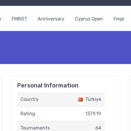
n
FMBGT
Anniversary
Cyprus Open
Fmpr
Personal Information
Country
Türkiye
Rating
1379.19
Tournaments
64