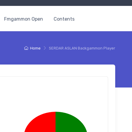
Fmgammon Open
Contents
Home
SERDAR ASLAN Backgammon Player