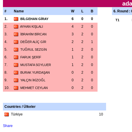
ada
#
Name
W
L
B
6. Round :
1.
6
0
0
BİLGEHAN GİRAY
T1
2.
4
2
0
AYHAN KIŞLALI
3.
3
2
0
İBRAHİM BİRCAN
4.
2
2
1
DEĞER ALİÇ GİR
5.
1
2
0
TUĞRUL SEZGİN
6.
1
2
0
FARUK ŞERİF
7.
1
2
0
MUSTAFA SOYLUER
8.
0
2
0
BURAK YURDAŞAN
9.
0
2
0
YALÇIN İKİZOĞL
10.
0
2
0
MEHMET CEYLAN
Countries / Ülkeler
Türkiye
10
Share