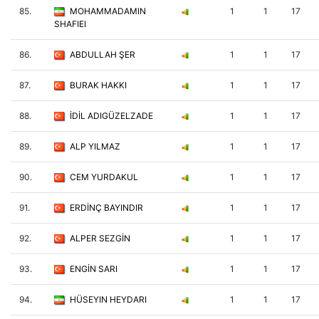
85.
MOHAMMADAMIN
1
1
17
SHAFIEI
86.
ABDULLAH ŞER
1
1
17
87.
BURAK HAKKI
1
1
17
88.
İDİL ADIGÜZELZADE
1
1
17
89.
ALP YILMAZ
1
1
17
90.
CEM YURDAKUL
1
1
17
91.
ERDİNÇ BAYINDIR
1
1
17
92.
ALPER SEZGİN
1
1
17
93.
ENGİN SARI
1
1
17
94.
HÜSEYIN HEYDARI
1
1
17