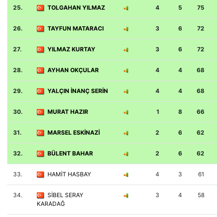
25.
TOLGAHAN YILMAZ
4
5
75
26.
TAYFUN MATARACI
3
6
72
27.
YILMAZ KURTAY
3
6
72
28.
AYHAN OKÇULAR
4
4
68
29.
YALÇIN İNANÇ SERİN
4
4
68
30.
MURAT HAZIR
1
8
66
31.
MARSEL ESKİNAZİ
2
6
62
32.
BÜLENT BAHAR
2
6
62
33.
HAMİT HASBAY
4
3
61
34.
SİBEL SERAY
3
4
58
KARADAĞ