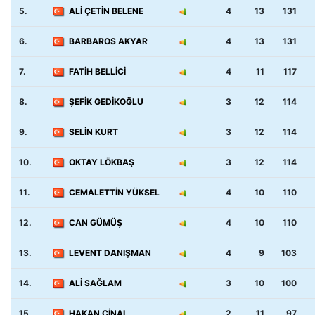
5.
ALİ ÇETİN BELENE
4
13
131
6.
BARBAROS AKYAR
4
13
131
7.
FATİH BELLİCİ
4
11
117
8.
ŞEFİK GEDİKOĞLU
3
12
114
9.
SELİN KURT
3
12
114
10.
OKTAY LÖKBAŞ
3
12
114
11.
CEMALETTİN YÜKSEL
4
10
110
12.
CAN GÜMÜŞ
4
10
110
13.
LEVENT DANIŞMAN
4
9
103
14.
ALİ SAĞLAM
3
10
100
15.
HAKAN ÇİNAL
2
11
97