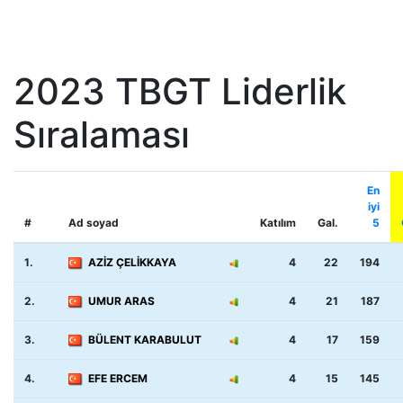
2023 TBGT Liderlik
Sıralaması
En
iyi
#
Ad soyad
Katılım
Gal.
5
1.
AZİZ ÇELİKKAYA
4
22
194
2.
UMUR ARAS
4
21
187
3.
BÜLENT KARABULUT
4
17
159
4.
EFE ERCEM
4
15
145