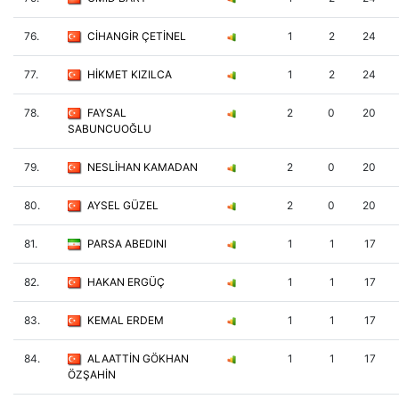
76.
CİHANGİR ÇETİNEL
1
2
24
77.
HİKMET KIZILCA
1
2
24
78.
FAYSAL
2
0
20
SABUNCUOĞLU
79.
NESLİHAN KAMADAN
2
0
20
80.
AYSEL GÜZEL
2
0
20
81.
PARSA ABEDINI
1
1
17
82.
HAKAN ERGÜÇ
1
1
17
83.
KEMAL ERDEM
1
1
17
84.
ALAATTİN GÖKHAN
1
1
17
ÖZŞAHİN