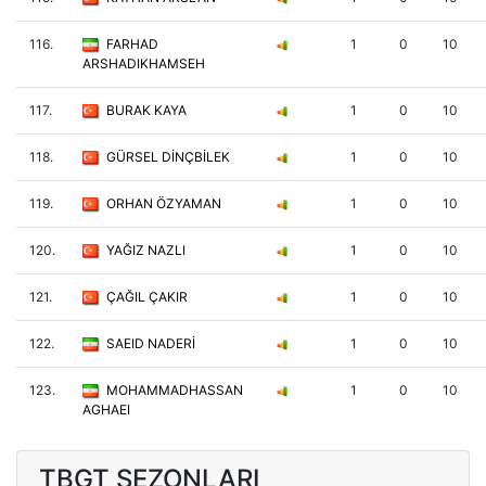
116.
FARHAD
1
0
10
ARSHADIKHAMSEH
117.
BURAK KAYA
1
0
10
118.
GÜRSEL DİNÇBİLEK
1
0
10
119.
ORHAN ÖZYAMAN
1
0
10
120.
YAĞIZ NAZLI
1
0
10
121.
ÇAĞIL ÇAKIR
1
0
10
122.
SAEID NADERİ
1
0
10
123.
MOHAMMADHASSAN
1
0
10
AGHAEI
TBGT SEZONLARI