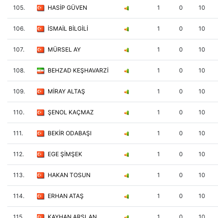
105.
HASİP GÜVEN
1
0
10
106.
İSMAİL BİLGİLİ
1
0
10
107.
MÜRSEL AY
1
0
10
108.
BEHZAD KEŞHAVARZİ
1
0
10
109.
MİRAY ALTAŞ
1
0
10
110.
ŞENOL KAÇMAZ
1
0
10
111.
BEKİR ODABAŞI
1
0
10
112.
EGE ŞİMŞEK
1
0
10
113.
HAKAN TOSUN
1
0
10
114.
ERHAN ATAŞ
1
0
10
115.
KAYHAN ARSLAN
1
0
10