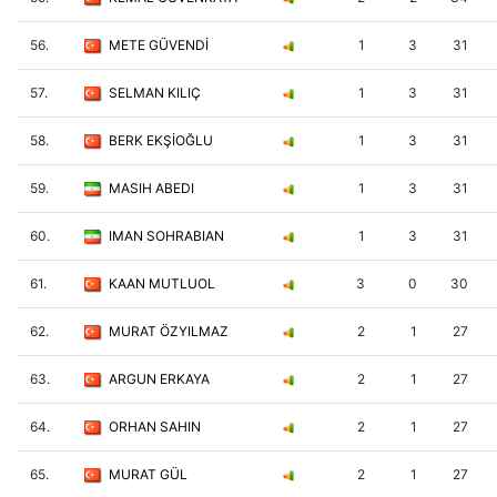
56.
METE GÜVENDİ
1
3
31
57.
SELMAN KILIÇ
1
3
31
58.
BERK EKŞİOĞLU
1
3
31
59.
MASIH ABEDI
1
3
31
60.
IMAN SOHRABIAN
1
3
31
61.
KAAN MUTLUOL
3
0
30
62.
MURAT ÖZYILMAZ
2
1
27
63.
ARGUN ERKAYA
2
1
27
64.
ORHAN SAHIN
2
1
27
65.
MURAT GÜL
2
1
27