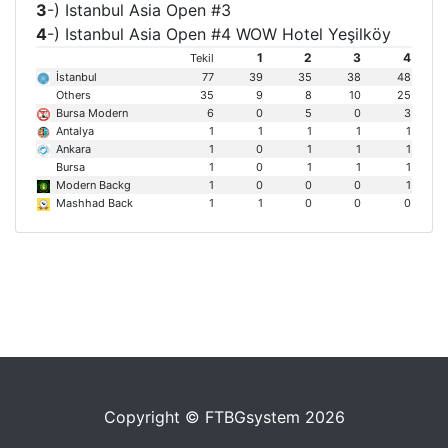
3
-) Istanbul Asia Open #3
4
-) Istanbul Asia Open #4 WOW Hotel Yeşilköy
1
2
3
4
Tekil
İstanbul
77
39
35
38
48
Others
35
9
8
10
25
Bursa Modern
6
0
5
0
3
Antalya
1
1
1
1
1
Ankara
1
0
1
1
1
Bursa
1
0
1
1
1
Modern Backg
1
0
0
0
1
Mashhad Back
1
1
0
0
0
Copyright © FTBGsystem 2026