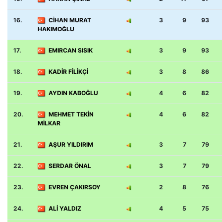
16.
CİHAN MURAT
3
9
93
HAKIMOĞLU
17.
EMIRCAN SISIK
3
9
93
18.
KADİR FİLİKÇİ
3
8
86
19.
AYDIN KABOĞLU
4
6
82
20.
MEHMET TEKİN
4
6
82
MİLKAR
21.
AŞUR YILDIRIM
3
7
79
22.
SERDAR ÖNAL
3
7
79
23.
EVREN ÇAKIRSOY
2
8
76
24.
ALİ YALDIZ
4
5
75