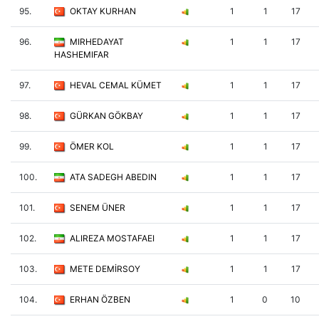
95.
OKTAY KURHAN
1
1
17
96.
MIRHEDAYAT
1
1
17
HASHEMIFAR
97.
HEVAL CEMAL KÜMET
1
1
17
98.
GÜRKAN GÖKBAY
1
1
17
99.
ÖMER KOL
1
1
17
100.
ATA SADEGH ABEDIN
1
1
17
101.
SENEM ÜNER
1
1
17
102.
ALIREZA MOSTAFAEI
1
1
17
103.
METE DEMİRSOY
1
1
17
104.
ERHAN ÖZBEN
1
0
10