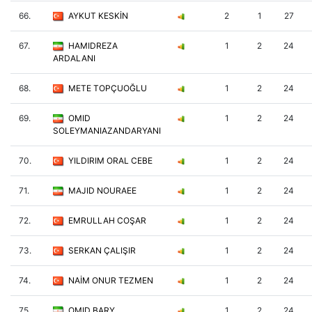
66.
AYKUT KESKİN
2
1
27
67.
HAMIDREZA
1
2
24
ARDALANI
68.
METE TOPÇUOĞLU
1
2
24
69.
OMID
1
2
24
SOLEYMANIAZANDARYANI
70.
YILDIRIM ORAL CEBE
1
2
24
71.
MAJID NOURAEE
1
2
24
72.
EMRULLAH COŞAR
1
2
24
73.
SERKAN ÇALIŞIR
1
2
24
74.
NAİM ONUR TEZMEN
1
2
24
75.
OMID BARY
1
2
24