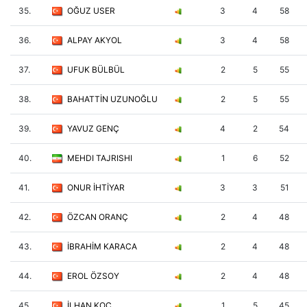
35.
OĞUZ USER
3
4
58
36.
ALPAY AKYOL
3
4
58
37.
UFUK BÜLBÜL
2
5
55
38.
BAHATTİN UZUNOĞLU
2
5
55
39.
YAVUZ GENÇ
4
2
54
40.
MEHDI TAJRISHI
1
6
52
41.
ONUR İHTİYAR
3
3
51
42.
ÖZCAN ORANÇ
2
4
48
43.
İBRAHİM KARACA
2
4
48
44.
EROL ÖZSOY
2
4
48
45.
İLHAN KOÇ
1
5
45