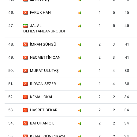
46.
FARUK HAN
1
5
45
47.
JALAL
1
5
45
DEHESTANLANGROUDI
48.
İMRAN SÜNGÜ
2
3
41
49.
NECMETTİN CAN
2
3
41
50.
MURAT ULUTAŞ
1
4
38
51.
RIDVAN SEZER
1
4
38
52.
KEMAL OKAL
2
2
34
53.
HASRET BEKAR
2
2
34
54.
BATUHAN ÇIL
2
2
34
55.
KEMAL GÜVENKAYA
2
2
34