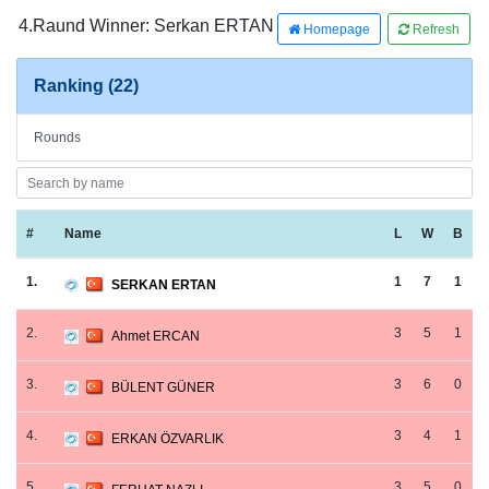
4.Raund Winner: Serkan ERTAN
Homepage
Refresh
Ranking (22)
Rounds
#
Name
L
W
B
1.
1
7
1
SERKAN ERTAN
2.
3
5
1
Ahmet ERCAN
3.
3
6
0
BÜLENT GÜNER
4.
3
4
1
ERKAN ÖZVARLIK
5.
3
5
0