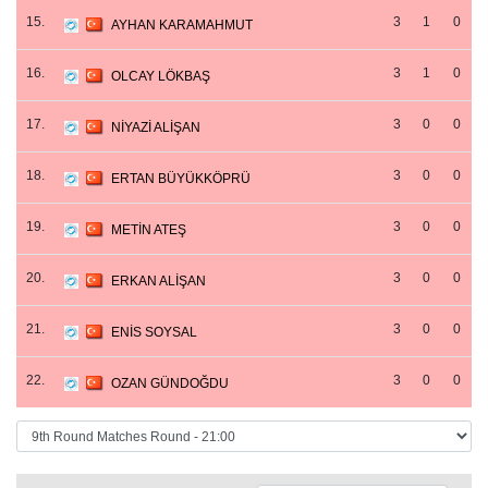
15.
3
1
0
AYHAN KARAMAHMUT
16.
3
1
0
OLCAY LÖKBAŞ
17.
3
0
0
NİYAZİ ALİŞAN
18.
3
0
0
ERTAN BÜYÜKKÖPRÜ
19.
3
0
0
METİN ATEŞ
20.
3
0
0
ERKAN ALİŞAN
21.
3
0
0
ENİS SOYSAL
22.
3
0
0
OZAN GÜNDOĞDU