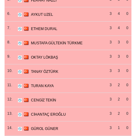
FERHAT NAZLI
6.
3
4
0
AYKUT UZEL
7.
3
4
0
ETHEM DURAL
8.
3
3
0
MUSTAFA GÜLTEKİN TÜRKME
9.
3
3
0
OKTAY LÖKBAŞ
10.
3
3
0
TANAY ÖZTÜRK
11.
3
2
0
TURAN KAYA
12.
3
2
0
CENGİZ TEKİN
13.
3
2
0
CİHANTAÇ EROĞLU
14.
3
1
0
GÜROL GÜNER