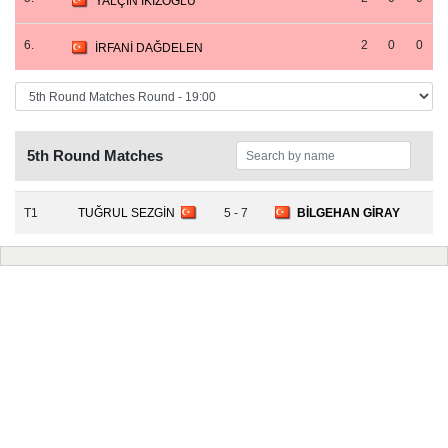
YALÇIN İKİZOĞLU
6.
2
0
0
İRFANİ DAĞDELEN
5th Round Matches
T1
TUĞRUL SEZGİN
5 - 7
BİLGEHAN GİRAY