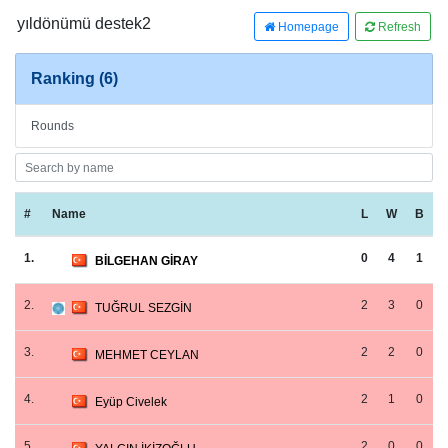
yıldönümü destek2
Homepage
Refresh
Ranking (6)
Rounds
#
Name
L
W
B
1.
0
4
1
BİLGEHAN GİRAY
2.
2
3
0
TUĞRUL SEZGİN
3.
2
2
0
MEHMET CEYLAN
4.
2
1
0
Eyüp Civelek
5.
2
0
0