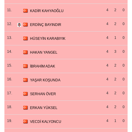
11.
4
2
0
KADİR KAHYAOĞLU
12.
4
2
0
ERDİNÇ BAYINDIR
13.
4
1
0
HÜSEYİN KARABIYIK
14.
4
3
0
HAKAN YANGEL
15.
4
2
0
İBRAHİM ADAK
16.
4
2
0
YAŞAR KOŞUNDA
17.
4
2
0
SERHAN ÖVER
18.
4
2
0
ERKAN YÜKSEL
19.
4
1
0
VECDİ KALYONCU