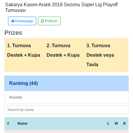
Sakarya Kasım-Aralık 2018 Sezonu Süper Lig Playoff
Turnuvası
Homepage
Refresh
Prizes
1. Turnuva
2. Turnuva
3. Turnuva
Destek + Kupa
Destek + Kupa
Destek veya
Tavla
Ranking (44)
Rounds
#
Name
L
W
B