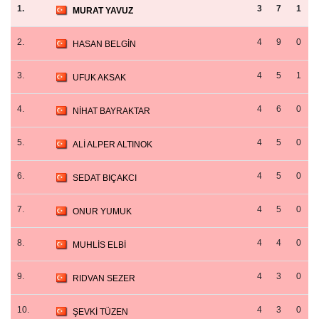
1.
3
7
1
MURAT YAVUZ
2.
4
9
0
HASAN BELGİN
3.
4
5
1
UFUK AKSAK
4.
4
6
0
NİHAT BAYRAKTAR
5.
4
5
0
ALİ ALPER ALTINOK
6.
4
5
0
SEDAT BIÇAKCI
7.
4
5
0
ONUR YUMUK
8.
4
4
0
MUHLİS ELBİ
9.
4
3
0
RIDVAN SEZER
10.
4
3
0
ŞEVKİ TÜZEN