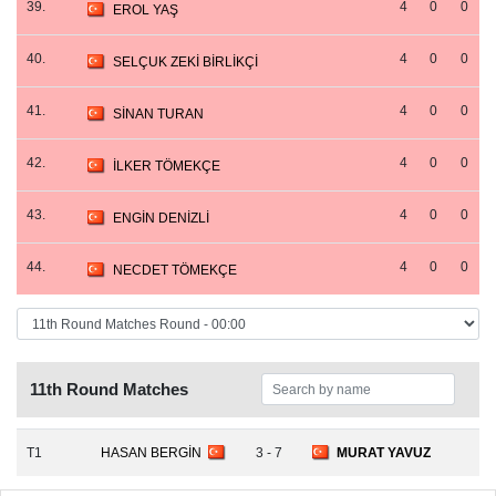
39.
4
0
0
EROL YAŞ
40.
4
0
0
SELÇUK ZEKİ BİRLİKÇİ
41.
4
0
0
SİNAN TURAN
42.
4
0
0
İLKER TÖMEKÇE
43.
4
0
0
ENGİN DENİZLİ
44.
4
0
0
NECDET TÖMEKÇE
11th Round Matches
T1
HASAN BERGİN
3 - 7
MURAT YAVUZ