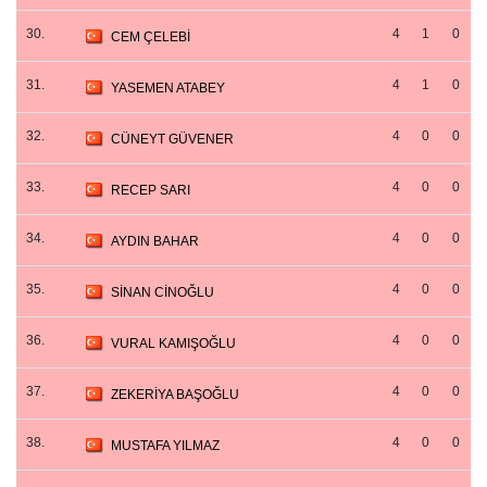
30.
4
1
0
CEM ÇELEBİ
31.
4
1
0
YASEMEN ATABEY
32.
4
0
0
CÜNEYT GÜVENER
33.
4
0
0
RECEP SARI
34.
4
0
0
AYDIN BAHAR
35.
4
0
0
SİNAN CİNOĞLU
36.
4
0
0
VURAL KAMIŞOĞLU
37.
4
0
0
ZEKERİYA BAŞOĞLU
38.
4
0
0
MUSTAFA YILMAZ