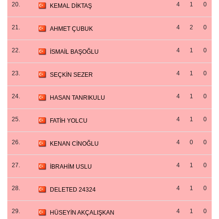
20.
4
1
0
KEMAL DİKTAŞ
21.
4
2
0
AHMET ÇUBUK
22.
4
1
0
İSMAİL BAŞOĞLU
23.
4
1
0
SEÇKİN SEZER
24.
4
1
0
HASAN TANRIKULU
25.
4
1
0
FATİH YOLCU
26.
4
0
0
KENAN CİNOĞLU
27.
4
1
0
İBRAHİM USLU
28.
4
1
0
DELETED 24324
29.
4
1
0
HÜSEYİN AKÇALIŞKAN