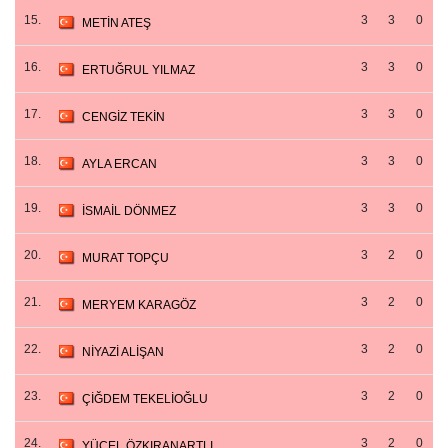
15.
3
3
0
METİN ATEŞ
16.
3
3
0
ERTUĞRUL YILMAZ
17.
3
3
0
CENGİZ TEKİN
18.
3
3
0
AYLA ERCAN
19.
3
3
0
İSMAİL DÖNMEZ
20.
3
2
0
MURAT TOPÇU
21.
3
2
0
MERYEM KARAGÖZ
22.
3
2
0
NİYAZİ ALİŞAN
23.
3
2
0
ÇİĞDEM TEKELİOĞLU
24.
3
2
0
YÜCEL ÖZKIRANARTLI