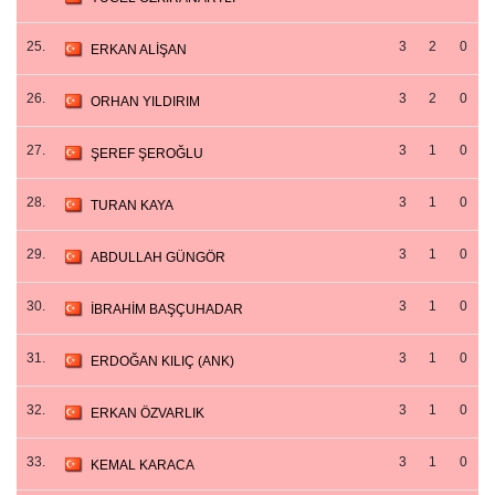
25.
3
2
0
ERKAN ALİŞAN
26.
3
2
0
ORHAN YILDIRIM
27.
3
1
0
ŞEREF ŞEROĞLU
28.
3
1
0
TURAN KAYA
29.
3
1
0
ABDULLAH GÜNGÖR
30.
3
1
0
İBRAHİM BAŞÇUHADAR
31.
3
1
0
ERDOĞAN KILIÇ (ANK)
32.
3
1
0
ERKAN ÖZVARLIK
33.
3
1
0
KEMAL KARACA