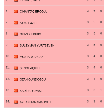
CEMAL ÇİMEN
6.
3
6
0
CİHANTAÇ EROĞLU
7.
3
5
0
AYKUT UZEL
8.
3
5
0
OKAN YILDIRIM
9.
3
5
0
SÜLEYMAN YURTSEVEN
10.
3
4
0
MUSTAFA BACAK
11.
3
4
0
ŞENOL AÇIKEL
12.
3
4
0
OZAN GÜNDOĞDU
13.
3
3
1
KADİR UYUMAZ
14.
3
3
0
AYHAN KARAMAHMUT