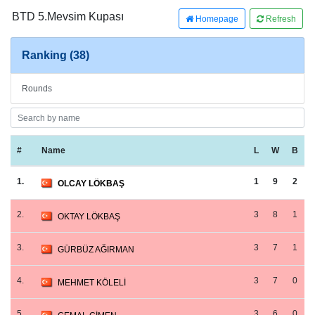
BTD 5.Mevsim Kupası
Homepage
Refresh
Ranking (38)
Rounds
#
Name
L
W
B
1.
1
9
2
OLCAY LÖKBAŞ
2.
3
8
1
OKTAY LÖKBAŞ
3.
3
7
1
GÜRBÜZ AĞIRMAN
4.
3
7
0
MEHMET KÖLELİ
5.
3
6
0