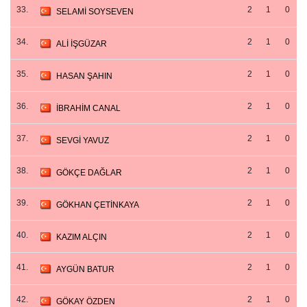
33.
2
1
0
SELAMİ SOYSEVEN
34.
2
1
0
ALİ İŞGÜZAR
35.
2
1
0
HASAN ŞAHIN
36.
2
1
0
İBRAHİM CANAL
37.
2
1
0
SEVGİ YAVUZ
38.
2
1
0
GÖKÇE DAĞLAR
39.
2
1
0
GÖKHAN ÇETİNKAYA
40.
2
1
0
KAZIM ALÇIN
41.
2
1
0
AYGÜN BATUR
42.
2
1
0
GÖKAY ÖZDEN