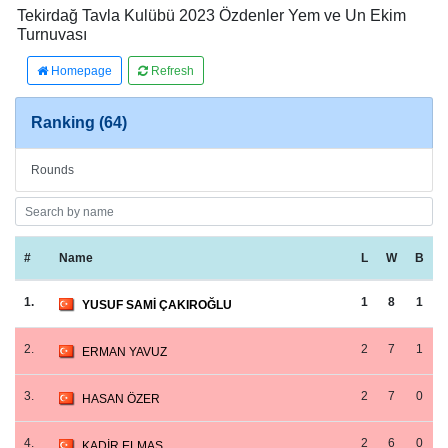
Tekirdağ Tavla Kulübü 2023 Özdenler Yem ve Un Ekim
Turnuvası
Homepage
Refresh
Ranking (64)
Rounds
#
Name
L
W
B
1.
1
8
1
YUSUF SAMİ ÇAKIROĞLU
2.
2
7
1
ERMAN YAVUZ
3.
2
7
0
HASAN ÖZER
4.
2
6
0
KADİR ELMAS