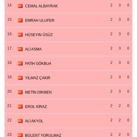
14.
2
3
0
CEMAL ALBAYRAK
15.
2
3
0
EMRAH ULUFER
16.
2
3
0
HÜSEYIN ÜSÜZ
17.
2
3
0
ALİ ASMA
18.
2
3
0
FATİH GÖKBUA
19.
2
3
0
YILMAZ ÇAKIR
20.
2
3
0
METİN DİKMEN
21.
2
2
0
EROL KİRAZ
22.
2
2
0
ALİ AKYOL
23.
2
2
0
BÜLENT YORULMAZ