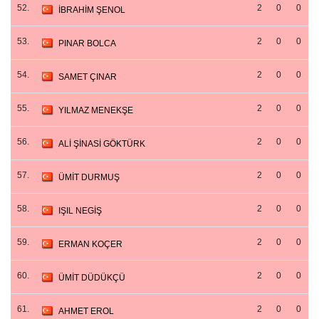
52.
2
0
0
İBRAHİM ŞENOL
53.
2
0
0
PINAR BOLCA
54.
2
0
0
SAMET ÇINAR
55.
2
0
0
YILMAZ MENEKŞE
56.
2
0
0
ALİ ŞİNASİ GÖKTÜRK
57.
2
0
0
ÜMİT DURMUŞ
58.
2
0
0
IŞIL NEGİŞ
59.
2
0
0
ERMAN KOÇER
60.
2
0
0
ÜMİT DÜDÜKÇÜ
61.
2
0
0
AHMET EROL