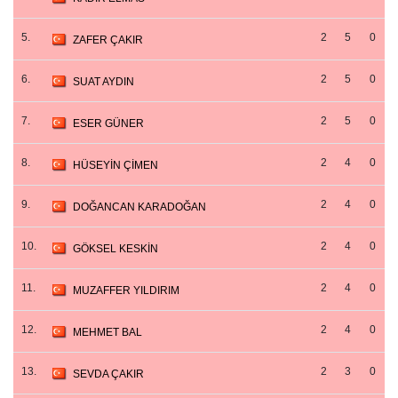
5.
2
5
0
ZAFER ÇAKIR
6.
2
5
0
SUAT AYDIN
7.
2
5
0
ESER GÜNER
8.
2
4
0
HÜSEYİN ÇİMEN
9.
2
4
0
DOĞANCAN KARADOĞAN
10.
2
4
0
GÖKSEL KESKİN
11.
2
4
0
MUZAFFER YILDIRIM
12.
2
4
0
MEHMET BAL
13.
2
3
0
SEVDA ÇAKIR