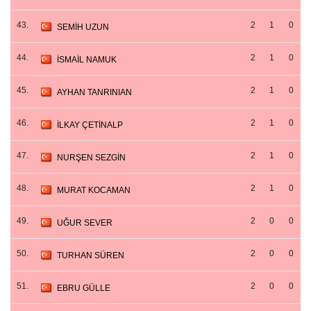
43.
2
1
0
SEMİH UZUN
44.
2
1
0
İSMAİL NAMUK
45.
2
1
0
AYHAN TANRINIAN
46.
2
1
0
İLKAY ÇETİNALP
47.
2
1
0
NURŞEN SEZGİN
48.
2
1
0
MURAT KOCAMAN
49.
2
0
0
UĞUR SEVER
50.
2
0
0
TURHAN SÜREN
51.
2
0
0
EBRU GÜLLE