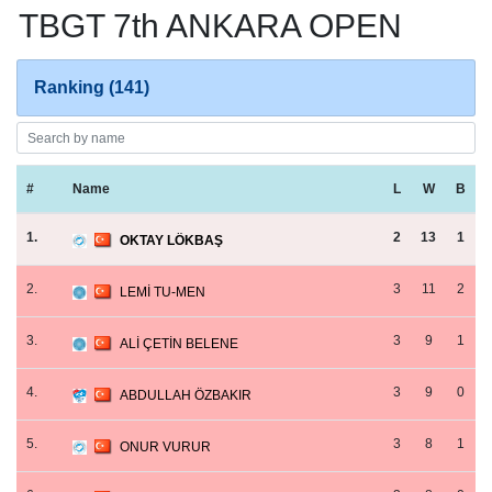
TBGT 7th ANKARA OPEN
Ranking (141)
#
Name
L
W
B
1.
2
13
1
OKTAY LÖKBAŞ
2.
3
11
2
LEMİ TU-MEN
3.
3
9
1
ALİ ÇETİN BELENE
4.
3
9
0
ABDULLAH ÖZBAKIR
5.
3
8
1
ONUR VURUR