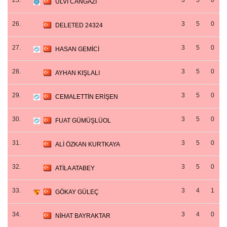
25.
3
5
0
ULVİ CANGAZİ
26.
3
5
0
DELETED 24324
27.
3
5
0
HASAN GEMİCİ
28.
3
5
0
AYHAN KIŞLALI
29.
3
5
0
CEMALETTİN ERİŞEN
30.
3
5
0
FUAT GÜMÜŞLÜOL
31.
3
5
0
ALİ ÖZKAN KURTKAYA
32.
3
5
0
ATİLA ATABEY
33.
3
4
1
GÖKAY GÜLEÇ
34.
3
4
0
NİHAT BAYRAKTAR