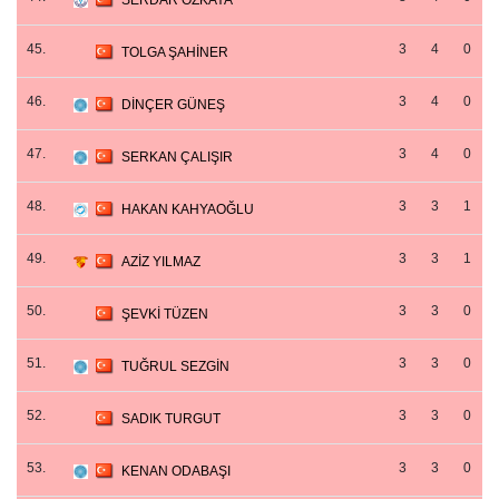
SERDAR ÖZKAYA
45.
3
4
0
TOLGA ŞAHİNER
46.
3
4
0
DİNÇER GÜNEŞ
47.
3
4
0
SERKAN ÇALIŞIR
48.
3
3
1
HAKAN KAHYAOĞLU
49.
3
3
1
AZİZ YILMAZ
50.
3
3
0
ŞEVKİ TÜZEN
51.
3
3
0
TUĞRUL SEZGİN
52.
3
3
0
SADIK TURGUT
53.
3
3
0
KENAN ODABAŞI