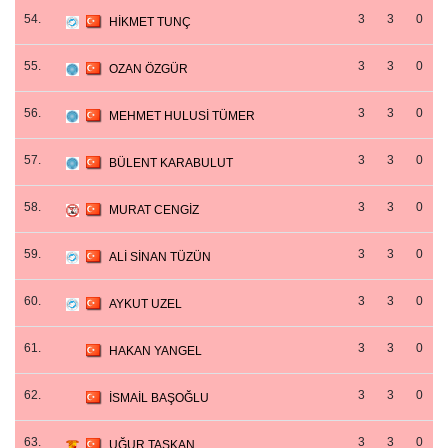
54.
3
3
0
HİKMET TUNÇ
55.
3
3
0
OZAN ÖZGÜR
56.
3
3
0
MEHMET HULUSİ TÜMER
57.
3
3
0
BÜLENT KARABULUT
58.
3
3
0
MURAT CENGİZ
59.
3
3
0
ALİ SİNAN TÜZÜN
60.
3
3
0
AYKUT UZEL
61.
3
3
0
HAKAN YANGEL
62.
3
3
0
İSMAİL BAŞOĞLU
63.
3
3
0
UĞUR TAŞKAN