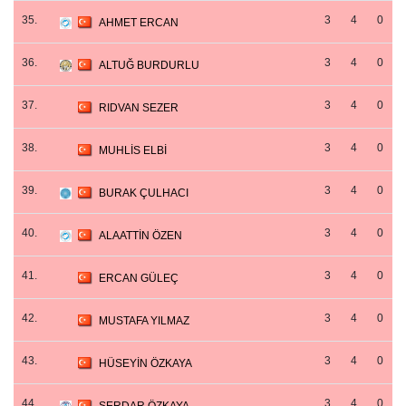
35.
3
4
0
AHMET ERCAN
36.
3
4
0
ALTUĞ BURDURLU
37.
3
4
0
RIDVAN SEZER
38.
3
4
0
MUHLİS ELBİ
39.
3
4
0
BURAK ÇULHACI
40.
3
4
0
ALAATTİN ÖZEN
41.
3
4
0
ERCAN GÜLEÇ
42.
3
4
0
MUSTAFA YILMAZ
43.
3
4
0
HÜSEYİN ÖZKAYA
44.
3
4
0