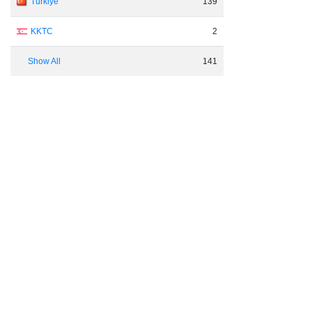
Türkiye
139
KKTC
2
Show All
141