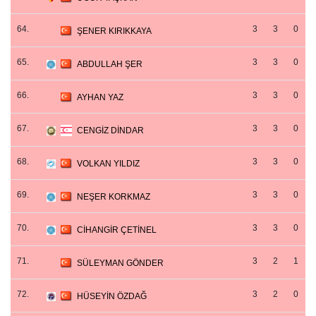
64.
3
3
0
ŞENER KIRIKKAYA
65.
3
3
0
ABDULLAH ŞER
66.
3
3
0
AYHAN YAZ
67.
3
3
0
CENGİZ DİNDAR
68.
3
3
0
VOLKAN YILDIZ
69.
3
3
0
NEŞER KORKMAZ
70.
3
3
0
CİHANGİR ÇETİNEL
71.
3
2
1
SÜLEYMAN GÖNDER
72.
3
2
0
HÜSEYİN ÖZDAĞ