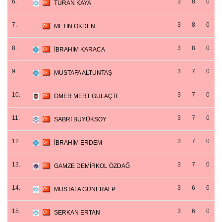
6.
3
8
0
TURAN KAYA
7.
3
8
0
METİN ÖKDEN
8.
3
8
0
İBRAHİM KARACA
9.
3
7
0
MUSTAFA ALTUNTAŞ
10.
3
7
0
ÖMER MERT GÜLAÇTI
11.
3
7
0
SABRİ BÜYÜKSOY
12.
3
7
0
İBRAHİM ERDEM
13.
3
7
0
GAMZE DEMİRKOL ÖZDAĞ
14.
3
6
0
MUSTAFA GÜNERALP
15.
3
6
0
SERKAN ERTAN