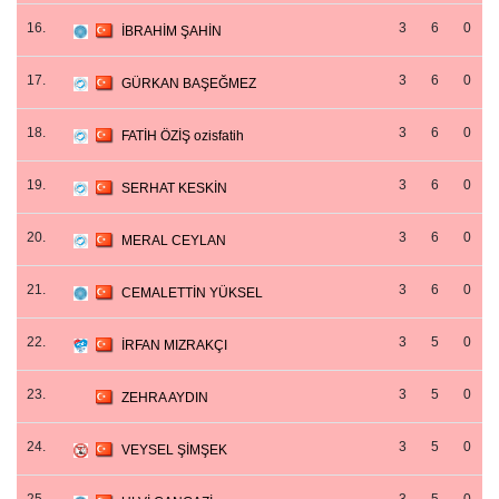
16.
3
6
0
İBRAHİM ŞAHİN
17.
3
6
0
GÜRKAN BAŞEĞMEZ
18.
3
6
0
FATİH ÖZİŞ ozisfatih
19.
3
6
0
SERHAT KESKİN
20.
3
6
0
MERAL CEYLAN
21.
3
6
0
CEMALETTİN YÜKSEL
22.
3
5
0
İRFAN MIZRAKÇI
23.
3
5
0
ZEHRA AYDIN
24.
3
5
0
VEYSEL ŞİMŞEK