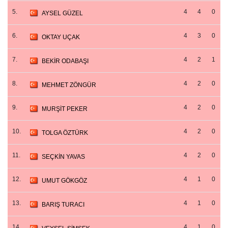
5.
4
4
0
AYSEL GÜZEL
6.
4
3
0
OKTAY UÇAK
7.
4
2
1
BEKİR ODABAŞI
8.
4
2
0
MEHMET ZÖNGÜR
9.
4
2
0
MURŞİT PEKER
10.
4
2
0
TOLGA ÖZTÜRK
11.
4
2
0
SEÇKİN YAVAS
12.
4
1
0
UMUT GÖKGÖZ
13.
4
1
0
BARIŞ TURACI
14.
4
1
0