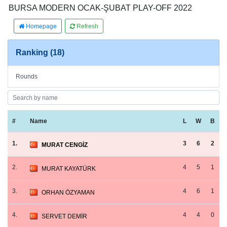
BURSA MODERN OCAK-ŞUBAT PLAY-OFF 2022
Homepage
Refresh
Ranking (18)
Rounds
#
Name
L
W
B
1.
3
6
2
MURAT CENGİZ
2.
4
5
1
MURAT KAYATÜRK
3.
4
6
1
ORHAN ÖZYAMAN
4.
4
4
0
SERVET DEMİR