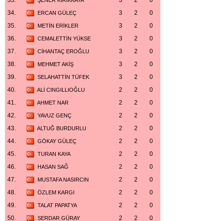
33.
3
2
0
ŞENER KIRIKKAYA
34.
3
2
0
ERCAN GÜLEÇ
35.
3
2
0
METİN ERİKLER
36.
3
2
0
CEMALETTİN YÜKSE
37.
3
2
0
CİHANTAÇ EROĞLU
38.
3
2
0
MEHMET AKİŞ
39.
3
2
0
SELAHATTİN TÜFEK
40.
2
2
0
ALİ CINGILLIOĞLU
41.
2
2
0
AHMET NAR
42.
2
2
0
YAVUZ GENÇ
43.
2
2
0
ALTUĞ BURDURLU
44.
2
2
0
GÖKAY GÜLEÇ
45.
2
2
0
TURAN KAYA
46.
2
2
0
HASAN SAĞ
47.
2
2
0
MUSTAFA NASIRCIN
48.
2
2
0
ÖZLEM KARGI
49.
2
2
0
TALAT PAPATYA
50.
2
2
0
SERDAR GÜRAY