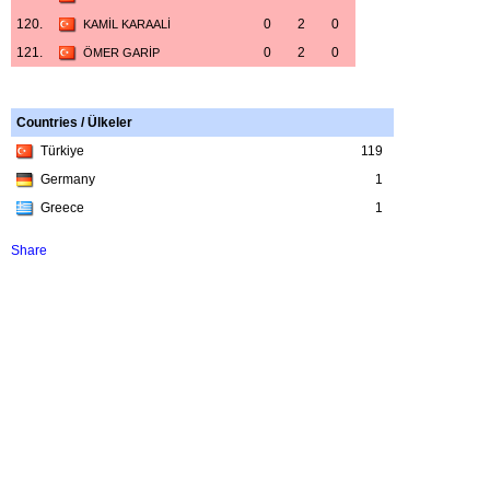
120.
0
2
0
KAMİL KARAALİ
121.
0
2
0
ÖMER GARİP
Countries / Ülkeler
Türkiye
119
Germany
1
Greece
1
Share