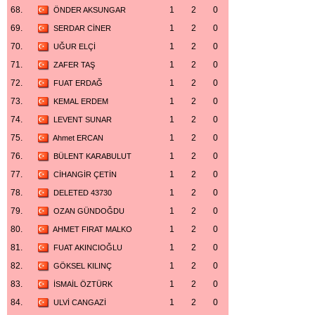
68.
1
2
0
ÖNDER AKSUNGAR
69.
1
2
0
SERDAR CİNER
70.
1
2
0
UĞUR ELÇİ
71.
1
2
0
ZAFER TAŞ
72.
1
2
0
FUAT ERDAĞ
73.
1
2
0
KEMAL ERDEM
74.
1
2
0
LEVENT SUNAR
75.
1
2
0
Ahmet ERCAN
76.
1
2
0
BÜLENT KARABULUT
77.
1
2
0
CİHANGİR ÇETİN
78.
1
2
0
DELETED 43730
79.
1
2
0
OZAN GÜNDOĞDU
80.
1
2
0
AHMET FIRAT MALKO
81.
1
2
0
FUAT AKINCIOĞLU
82.
1
2
0
GÖKSEL KILINÇ
83.
1
2
0
İSMAİL ÖZTÜRK
84.
1
2
0
ULVİ CANGAZİ