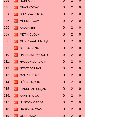
102.
0
2
0
NURİ KAYA
103.
0
2
0
OKAN KOÇAK
104.
0
2
0
SÜREYYA SERTAŞI
105.
0
2
0
MEHMET ÇAM
106.
0
2
0
YALKIN ERK
107.
0
2
0
METİN ÇUBUK
108.
0
2
0
MUSTAFA ALTUNTAŞ
109.
0
2
0
SERDAR ÖNAL
110.
0
2
0
HAKAN KAHYAOĞLU
111.
0
2
0
HALDUN DURUKAN
112.
0
2
0
NEŞAT BERTAN
113.
0
2
0
ÖZER TURACI
114.
0
2
0
UĞUR TAŞKAN
115.
0
2
0
EMRULLAH COŞAR
116.
0
2
0
VAHE İSAOĞU
117.
0
2
0
HÜSEYİN ÖZDAĞ
118.
0
2
0
HASAN YARGAN
119.
0
2
0
ONUR KAYA