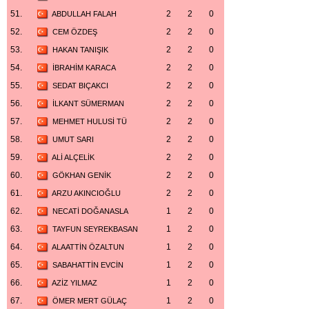
51.
2
2
0
ABDULLAH FALAH
52.
2
2
0
CEM ÖZDEŞ
53.
2
2
0
HAKAN TANIŞIK
54.
2
2
0
İBRAHİM KARACA
55.
2
2
0
SEDAT BIÇAKCI
56.
2
2
0
İLKANT SÜMERMAN
57.
2
2
0
MEHMET HULUSİ TÜ
58.
2
2
0
UMUT SARI
59.
2
2
0
ALİ ALÇELİK
60.
2
2
0
GÖKHAN GENİK
61.
2
2
0
ARZU AKINCIOĞLU
62.
1
2
0
NECATİ DOĞANASLA
63.
1
2
0
TAYFUN SEYREKBASAN
64.
1
2
0
ALAATTİN ÖZALTUN
65.
1
2
0
SABAHATTİN EVCİN
66.
1
2
0
AZİZ YILMAZ
67.
1
2
0
ÖMER MERT GÜLAÇ