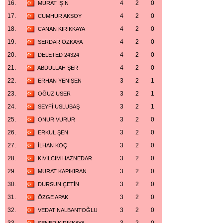
16.
4
2
0
MURAT IŞIN
17.
4
2
0
CUMHUR AKSOY
18.
4
2
0
CANAN KIRIKKAYA
19.
4
2
0
SERDAR ÖZKAYA
20.
4
2
0
DELETED 24324
21.
4
2
0
ABDULLAH ŞER
22.
3
2
1
ERHAN YENİŞEN
23.
3
2
1
OĞUZ USER
24.
3
2
1
SEYFİ USLUBAŞ
25.
3
2
0
ONUR VURUR
26.
3
2
0
ERKUL ŞEN
27.
3
2
0
İLHAN KOÇ
28.
3
2
0
KIVILCIM HAZNEDAR
29.
3
2
0
MURAT KAPIKIRAN
30.
3
2
0
DURSUN ÇETİN
31.
3
2
0
ÖZGE APAK
32.
3
2
0
VEDAT NALBANTOĞLU