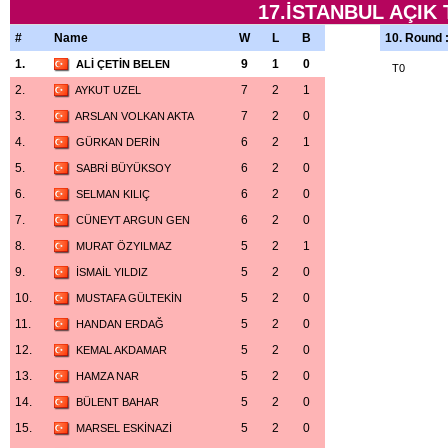
17.İSTANBUL AÇIK
#
Name
W
L
B
10. Round 
1.
9
1
0
ALİ ÇETİN BELEN
T0
2.
7
2
1
AYKUT UZEL
3.
7
2
0
ARSLAN VOLKAN AKTA
4.
6
2
1
GÜRKAN DERİN
5.
6
2
0
SABRİ BÜYÜKSOY
6.
6
2
0
SELMAN KILIÇ
7.
6
2
0
CÜNEYT ARGUN GEN
8.
5
2
1
MURAT ÖZYILMAZ
9.
5
2
0
İSMAİL YILDIZ
10.
5
2
0
MUSTAFA GÜLTEKİN
11.
5
2
0
HANDAN ERDAĞ
12.
5
2
0
KEMAL AKDAMAR
13.
5
2
0
HAMZA NAR
14.
5
2
0
BÜLENT BAHAR
15.
5
2
0
MARSEL ESKİNAZİ