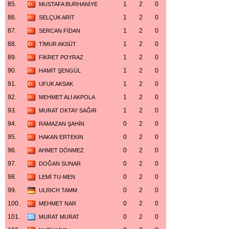
85.
1
2
0
MUSTAFA BURHANİYE
86.
1
2
0
SELÇUK ARİT
87.
1
2
0
SERCAN FİDAN
88.
1
2
0
TİMUR AKSÜT
89.
1
2
0
FİKRET POYRAZ
90.
1
2
0
HAMİT ŞENGÜL
91.
1
2
0
UFUK AKSAK
92.
1
2
0
MEHMET ALİ AKPOLA
93.
1
2
0
MURAT OKTAY SAĞIR
94.
0
2
0
RAMAZAN ŞAHİN
95.
0
2
0
HAKAN ERTEKİN
96.
0
2
0
AHMET DÖNMEZ
97.
0
2
0
DOĞAN SUNAR
98.
0
2
0
LEMİ TU-MEN
99.
0
2
0
ULRICH TAMM
100.
0
2
0
MEHMET NAR
101.
0
2
0
MURAT MURAT