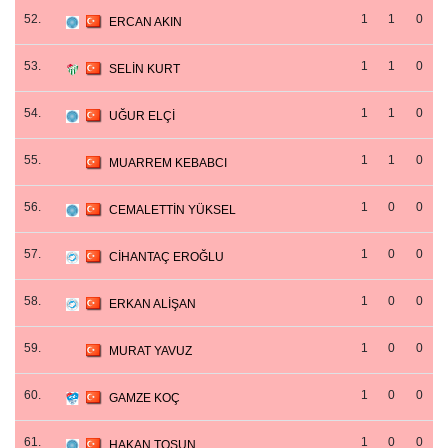
52.
1
1
0
ERCAN AKIN
53.
1
1
0
SELİN KURT
54.
1
1
0
UĞUR ELÇİ
55.
1
1
0
MUARREM KEBABCI
56.
1
0
0
CEMALETTİN YÜKSEL
57.
1
0
0
CİHANTAÇ EROĞLU
58.
1
0
0
ERKAN ALİŞAN
59.
1
0
0
MURAT YAVUZ
60.
1
0
0
GAMZE KOÇ
61.
1
0
0
HAKAN TOSUN