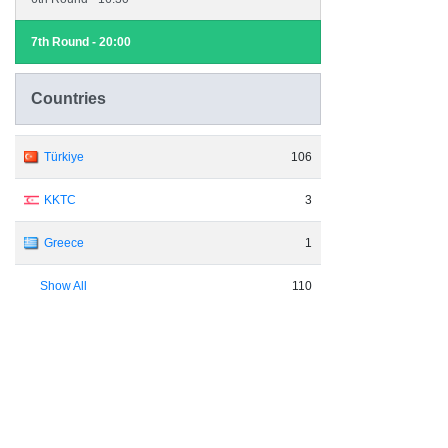
7th Round - 20:00
Countries
Türkiye
106
KKTC
3
Greece
1
Show All
110