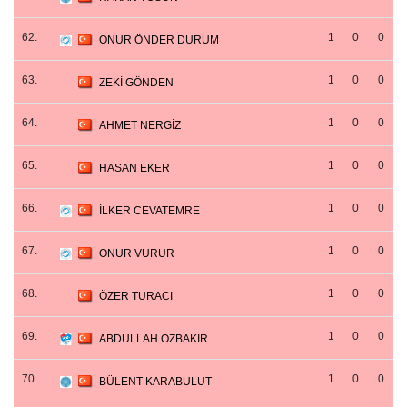
62.
1
0
0
ONUR ÖNDER DURUM
63.
1
0
0
ZEKİ GÖNDEN
64.
1
0
0
AHMET NERGİZ
65.
1
0
0
HASAN EKER
66.
1
0
0
İLKER CEVATEMRE
67.
1
0
0
ONUR VURUR
68.
1
0
0
ÖZER TURACI
69.
1
0
0
ABDULLAH ÖZBAKIR
70.
1
0
0
BÜLENT KARABULUT