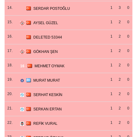
14.
1
3
0
SERDAR POSTOĞLU
15.
1
2
0
AYSEL GÜZEL
16.
1
2
0
DELETED 53344
17.
1
2
0
GÖKHAN ŞEN
18.
1
2
0
16
-
MEHMET OYMAK
19.
1
2
0
MURAT MURAT
20.
1
2
0
SERHAT KESKİN
21.
1
2
0
SERKAN ERTAN
22.
1
2
0
REFİK VURAL