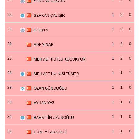
23.
1
2
0
SERDAR ÖZKAYA
24.
1
2
0
SERKAN ÇALIŞIR
25.
1
2
0
Hakan s
26.
1
2
0
ADEM NAR
27.
1
2
0
MEHMET KUTLU KÜÇÜKYÖR
28.
1
1
1
MEHMET HULUSİ TÜMER
29.
1
1
0
OZAN GÜNDOĞDU
30.
1
1
0
AYHAN YAZ
31.
1
1
0
BAHATTİN UZUNOĞLU
32.
1
1
0
CÜNEYT ARABACI