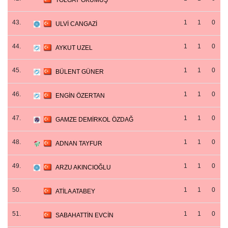
TOLGAY OKUMUŞ
43.
1
1
0
ULVİ CANGAZİ
44.
1
1
0
AYKUT UZEL
45.
1
1
0
BÜLENT GÜNER
46.
1
1
0
ENGİN ÖZERTAN
47.
1
1
0
GAMZE DEMİRKOL ÖZDAĞ
48.
1
1
0
ADNAN TAYFUR
49.
1
1
0
ARZU AKINCIOĞLU
50.
1
1
0
ATİLA ATABEY
51.
1
1
0
SABAHATTİN EVCİN