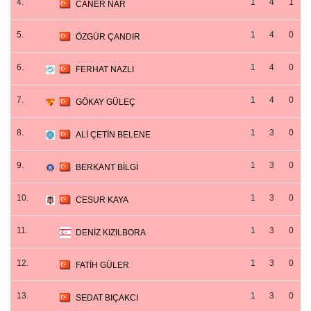
4.
1
4
1
CANER NAR
5.
1
4
0
ÖZGÜR ÇANDIR
6.
1
4
0
FERHAT NAZLI
7.
1
4
0
GÖKAY GÜLEÇ
8.
1
3
0
ALİ ÇETİN BELENE
9.
1
3
0
BERKANT BİLGİ
10.
1
3
0
CESUR KAYA
11.
1
3
0
DENİZ KIZILBORA
12.
1
3
0
FATİH GÜLER
13.
1
3
0
SEDAT BIÇAKCI