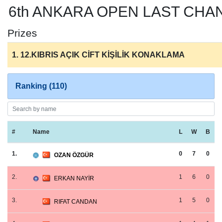
6th ANKARA OPEN LAST CHA
Prizes
1. 12.KIBRIS AÇIK CİFT KİŞİLİK KONAKLAMA
Ranking (110)
#
Name
L
W
B
1.
0
7
0
OZAN ÖZGÜR
2.
1
6
0
ERKAN NAYİR
3.
1
5
0
RIFAT CANDAN