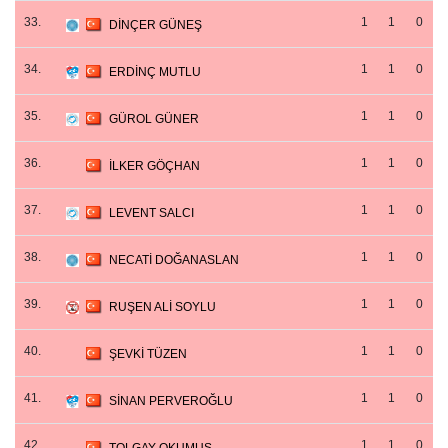
33.
1
1
0
DİNÇER GÜNEŞ
34.
1
1
0
ERDİNÇ MUTLU
35.
1
1
0
GÜROL GÜNER
36.
1
1
0
İLKER GÖÇHAN
37.
1
1
0
LEVENT SALCI
38.
1
1
0
NECATİ DOĞANASLAN
39.
1
1
0
RUŞEN ALİ SOYLU
40.
1
1
0
ŞEVKİ TÜZEN
41.
1
1
0
SİNAN PERVEROĞLU
42.
1
1
0