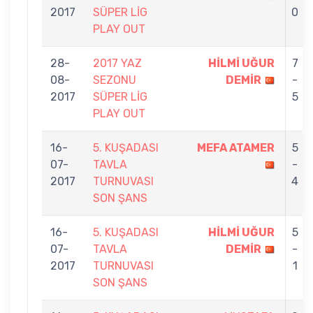
2017
SÜPER LİG
0
PLAY OUT
28-
2017 YAZ
HİLMİ UĞUR
7
08-
SEZONU
DEMİR
-
2017
SÜPER LİG
5
PLAY OUT
16-
5. KUŞADASI
MEFA ATAMER
5
07-
TAVLA
-
2017
TURNUVASI
4
SON ŞANS
16-
5. KUŞADASI
HİLMİ UĞUR
5
07-
TAVLA
DEMİR
-
2017
TURNUVASI
1
SON ŞANS