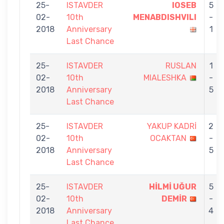
25-
ISTAVDER
IOSEB
5
02-
10th
MENABDISHVILI
-
2018
Anniversary
1
Last Chance
25-
ISTAVDER
RUSLAN
1
02-
10th
MIALESHKA
-
2018
Anniversary
5
Last Chance
25-
ISTAVDER
YAKUP KADRİ
2
02-
10th
OCAKTAN
-
2018
Anniversary
5
Last Chance
25-
ISTAVDER
HİLMİ UĞUR
5
02-
10th
DEMİR
-
2018
Anniversary
4
Last Chance