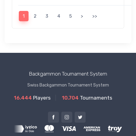
1
2
3
4
5
>
>>
Backgammon Tournament System
Swiss Backgammon Tournament System
16.444
Players
10.704
Tournaments