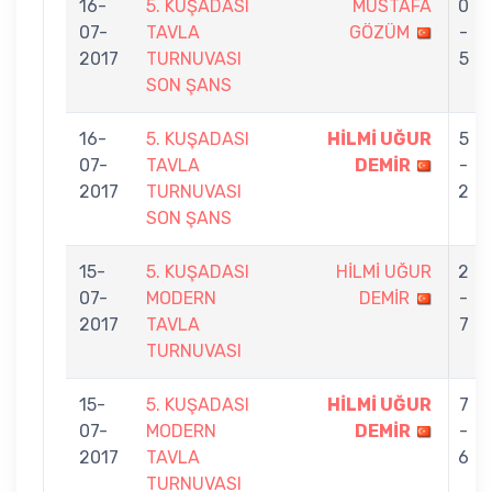
16-
5. KUŞADASI
MUSTAFA
0
07-
TAVLA
GÖZÜM
-
2017
TURNUVASI
5
SON ŞANS
16-
5. KUŞADASI
HİLMİ UĞUR
5
07-
TAVLA
DEMİR
-
2017
TURNUVASI
2
SON ŞANS
15-
5. KUŞADASI
HİLMİ UĞUR
2
07-
MODERN
DEMİR
-
2017
TAVLA
7
TURNUVASI
15-
5. KUŞADASI
HİLMİ UĞUR
7
07-
MODERN
DEMİR
-
2017
TAVLA
6
TURNUVASI