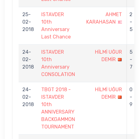
25-
ISTAVDER
AHMET
2
02-
10th
KARAHASAN
-
2018
Anniversary
5
Last Chance
24-
ISTAVDER
HİLMİ UĞUR
5
02-
10th
DEMİR
-
2018
Anniversary
7
CONSOLATION
24-
TBGT 2018 -
HİLMİ UĞUR
0
02-
ISTAVDER
DEMİR
-
2018
10th
9
ANNIVERSARY
BACKGAMMON
TOURNAMENT