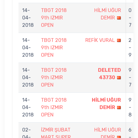
14-
TBGT 2018
HİLMİ UĞUR
0
04-
9th IZMIR
DEMİR
-
2018
OPEN
7
14-
TBGT 2018
REFİK VURAL
2
04-
9th IZMIR
-
2018
OPEN
9
14-
TBGT 2018
DELETED
9
04-
9th IZMIR
43730
-
2018
OPEN
7
14-
TBGT 2018
HİLMİ UĞUR
9
04-
9th IZMIR
DEMİR
-
2018
OPEN
8
02-
İZMİR ŞUBAT
HİLMİ UĞUR
6
04-
MART SUPER
DEMİR
-