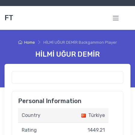
FT
Home
HİLMİ UĞUR DEMİR Backgammon Player
HİLMİ UĞUR DEMİR
Personal Information
Country
Türkiye
Rating
1449.21