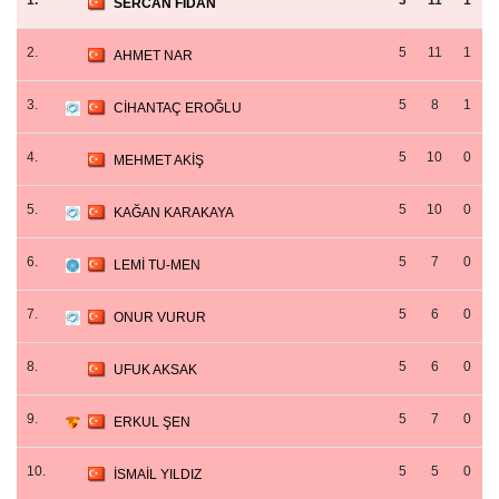
1.
3
11
1
SERCAN FİDAN
2.
5
11
1
AHMET NAR
3.
5
8
1
CİHANTAÇ EROĞLU
4.
5
10
0
MEHMET AKİŞ
5.
5
10
0
KAĞAN KARAKAYA
6.
5
7
0
LEMİ TU-MEN
7.
5
6
0
ONUR VURUR
8.
5
6
0
UFUK AKSAK
9.
5
7
0
ERKUL ŞEN
10.
5
5
0
İSMAİL YILDIZ