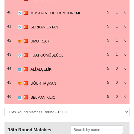
40.
5
1
0
MUSTAFA GÜLTEKİN TÜRKME
41.
5
1
0
SERKAN ERTAN
42.
5
1
0
UMUT SARI
43.
5
1
0
FUAT GÜMÜŞLÜOL
44.
5
0
0
ALİ ALÇELİK
45.
5
0
0
UĞUR TAŞKAN
46.
5
0
0
SELMAN KILIÇ
15th Round Matches