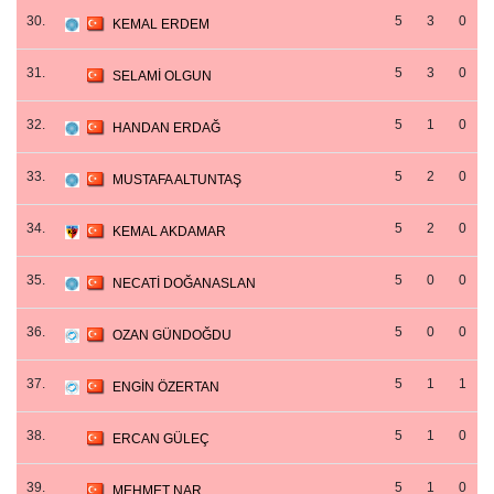
30.
5
3
0
KEMAL ERDEM
31.
5
3
0
SELAMİ OLGUN
32.
5
1
0
HANDAN ERDAĞ
33.
5
2
0
MUSTAFA ALTUNTAŞ
34.
5
2
0
KEMAL AKDAMAR
35.
5
0
0
NECATİ DOĞANASLAN
36.
5
0
0
OZAN GÜNDOĞDU
37.
5
1
1
ENGİN ÖZERTAN
38.
5
1
0
ERCAN GÜLEÇ
39.
5
1
0
MEHMET NAR