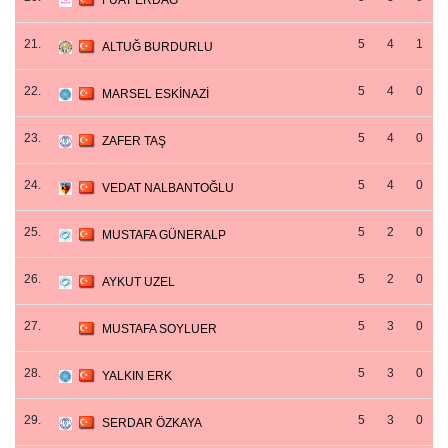
FUAT ERDAĞ
21.
5
4
1
ALTUĞ BURDURLU
22.
5
4
0
MARSEL ESKİNAZİ
23.
5
4
0
ZAFER TAŞ
24.
5
4
0
VEDAT NALBANTOĞLU
25.
5
2
0
MUSTAFA GÜNERALP
26.
5
2
0
AYKUT UZEL
27.
5
3
0
MUSTAFA SOYLUER
28.
5
3
0
YALKIN ERK
29.
5
3
0
SERDAR ÖZKAYA