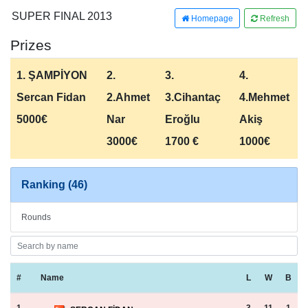
SUPER FINAL 2013
Homepage
Refresh
Prizes
1. ŞAMPİYON
2.
3.
4.
Sercan Fidan
2.Ahmet
3.Cihantaç
4.Mehmet
5000€
Nar
Eroğlu
Akiş
3000€
1700 €
1000€
Ranking (46)
Rounds
#
Name
L
W
B