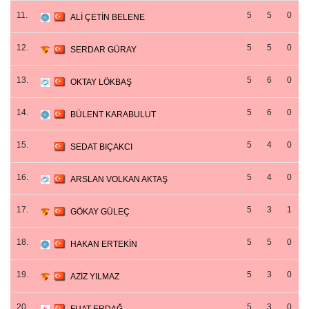
11.
5
5
0
ALİ ÇETİN BELENE
12.
5
5
0
SERDAR GÜRAY
13.
5
6
0
OKTAY LÖKBAŞ
14.
5
6
0
BÜLENT KARABULUT
15.
5
4
0
SEDAT BIÇAKCI
16.
5
4
0
ARSLAN VOLKAN AKTAŞ
17.
5
3
1
GÖKAY GÜLEÇ
18.
5
5
0
HAKAN ERTEKİN
19.
5
3
0
AZİZ YILMAZ
20.
5
3
0