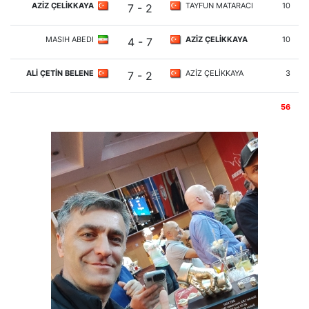
AZİZ ÇELİKKAYA
TAYFUN MATARACI
10
7 - 2
MASIH ABEDI
AZİZ ÇELİKKAYA
10
4 - 7
ALİ ÇETİN BELENE
AZİZ ÇELİKKAYA
3
7 - 2
56