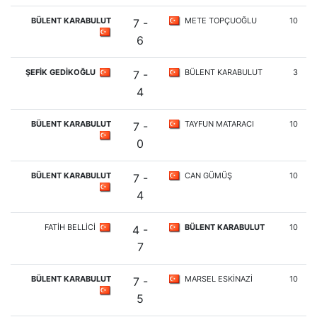
BÜLENT KARABULUT
METE TOPÇUOĞLU
10
7 -
6
ŞEFİK GEDİKOĞLU
BÜLENT KARABULUT
3
7 -
4
BÜLENT KARABULUT
TAYFUN MATARACI
10
7 -
0
BÜLENT KARABULUT
CAN GÜMÜŞ
10
7 -
4
FATİH BELLİCİ
BÜLENT KARABULUT
10
4 -
7
BÜLENT KARABULUT
MARSEL ESKİNAZİ
10
7 -
5