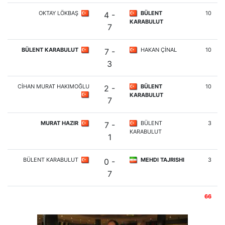
OKTAY LÖKBAŞ
BÜLENT
10
4 -
KARABULUT
7
BÜLENT KARABULUT
HAKAN ÇİNAL
10
7 -
3
CİHAN MURAT HAKIMOĞLU
BÜLENT
10
2 -
KARABULUT
7
MURAT HAZIR
BÜLENT
3
7 -
KARABULUT
1
BÜLENT KARABULUT
MEHDI TAJRISHI
3
0 -
7
66