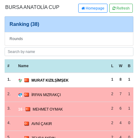
BURSA ANATOLİA CUP
Homepage
Refresh
Ranking (38)
Rounds
#
Name
L
W
B
1.
1
8
1
MURAT KIZILŞİMŞEK
2.
2
7
1
İRFAN MIZRAKÇI
3.
2
6
1
16
-
MEHMET OYMAK
4.
2
4
0
AVNİ ÇAKIR
5.
2
4
0