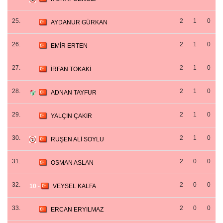
25.
2
1
0
AYDANUR GÜRKAN
26.
2
1
0
EMİR ERTEN
27.
2
1
0
İRFAN TOKAKİ
28.
2
1
0
ADNAN TAYFUR
29.
2
1
0
YALÇIN ÇAKIR
30.
2
1
0
RUŞEN ALİ SOYLU
31.
2
0
0
OSMAN ASLAN
32.
2
0
0
10
-
VEYSEL KALFA
33.
2
0
0
ERCAN ERYILMAZ