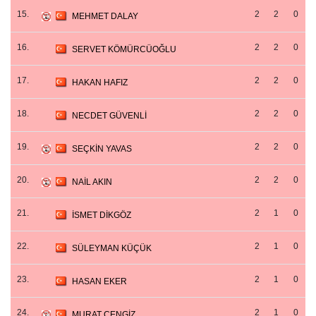
15.
2
2
0
MEHMET DALAY
16.
2
2
0
SERVET KÖMÜRCÜOĞLU
17.
2
2
0
HAKAN HAFIZ
18.
2
2
0
NECDET GÜVENLİ
19.
2
2
0
SEÇKİN YAVAS
20.
2
2
0
NAİL AKIN
21.
2
1
0
İSMET DİKGÖZ
22.
2
1
0
SÜLEYMAN KÜÇÜK
23.
2
1
0
HASAN EKER
24.
2
1
0
MURAT CENGİZ