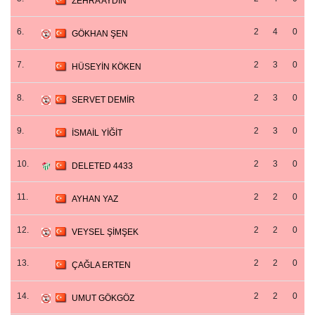
ZEHRA AYDIN
6.
2
4
0
GÖKHAN ŞEN
7.
2
3
0
HÜSEYİN KÖKEN
8.
2
3
0
SERVET DEMİR
9.
2
3
0
İSMAİL YİĞİT
10.
2
3
0
DELETED 4433
11.
2
2
0
AYHAN YAZ
12.
2
2
0
VEYSEL ŞİMŞEK
13.
2
2
0
ÇAĞLA ERTEN
14.
2
2
0
UMUT GÖKGÖZ