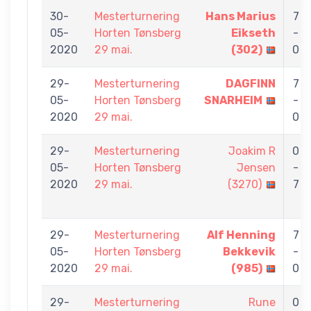
30-
Mesterturnering
Hans Marius
7
05-
Horten Tønsberg
Eikseth
-
2020
29 mai.
(302)
0
29-
Mesterturnering
DAGFINN
7
05-
Horten Tønsberg
SNARHEIM
-
2020
29 mai.
0
29-
Mesterturnering
Joakim R
0
05-
Horten Tønsberg
Jensen
-
2020
29 mai.
(3270)
7
29-
Mesterturnering
Alf Henning
7
05-
Horten Tønsberg
Bekkevik
-
2020
29 mai.
(985)
0
29-
Mesterturnering
Rune
0