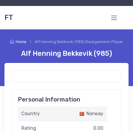
FT
Home
Alf Henning Bekkevik (985) Backgammon Player
Alf Henning Bekkevik (985)
Personal Information
Country
Norway
Rating
0.00