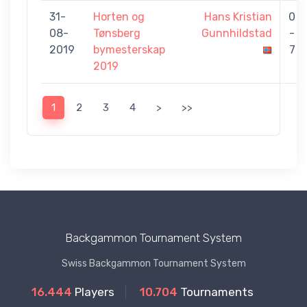
31-
Horten og
Hans Kristian
0
08-
Tønsberg
Gunnhildstad
-
2019
bymesterskap
7
2019
1
2
3
4
>
>>
Backgammon Tournament System
Swiss Backgammon Tournament System
16.444
Players
10.704
Tournaments