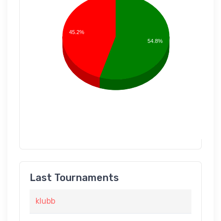
45.2%
54.8%
Last Tournaments
klubb