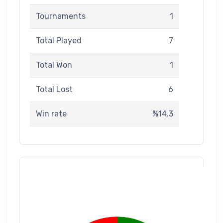
Tournaments
1
Total Played
7
Total Won
1
Total Lost
6
Win rate
%14.3