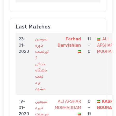
Last Matches
23-
سومین
Farhad
11
ALI
01-
دوره
Darvishian
-
AFSHAR
2020
تورنمنت
0
MOGHAD
۶
حذفی
باشگاه
تخت
نرد
مشهد
19-
سومین
ALI AFSHAR
0
KASRA
01-
دوره
MOGHADDAM
-
NOURAE
2020
تورنمنت
11