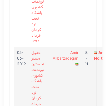
تورنمنت
كشورى
باشگاه
تخت
نرد
كرمان
خرداد
١٣٩٨
05-
جدول
Amir
8
Ami
06-
مستر
Akbarzadegan
-
Mojta
2019
نخستين
11
تورنمنت
كشورى
باشگاه
تخت
نرد
كرمان
خرداد