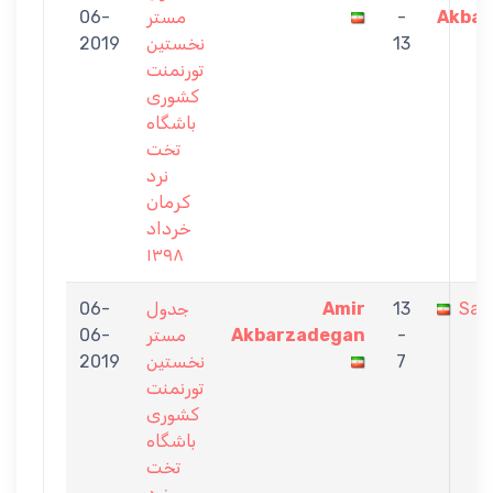
06-
مستر
-
Akbar
2019
نخستين
13
تورنمنت
كشورى
باشگاه
تخت
نرد
كرمان
خرداد
١٣٩٨
06-
جدول
Amir
13
Saei
06-
مستر
Akbarzadegan
-
2019
نخستين
7
تورنمنت
كشورى
باشگاه
تخت