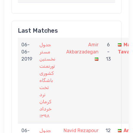
Last Matches
06-
جدول
Amir
6
Maj
06-
مستر
Akbarzadegan
-
Tavak
2019
نخستين
13
تورنمنت
كشورى
باشگاه
تخت
نرد
كرمان
خرداد
١٣٩٨
06-
جدول
Navid Rezapour
12
Ami