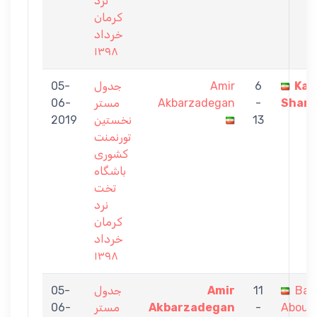
نرد
كرمان
خرداد
١٣٩٨
05-
جدول
Amir
6
Kam
06-
مستر
Akbarzadegan
-
Sharif
2019
نخستين
13
تورنمنت
كشورى
باشگاه
تخت
نرد
كرمان
خرداد
١٣٩٨
05-
جدول
Amir
11
Bag
06-
مستر
Akbarzadegan
-
Abousa