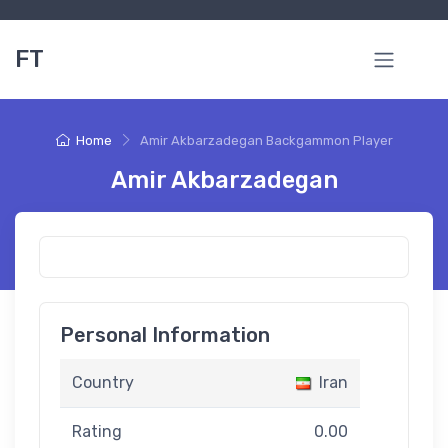
FT
Home
Amir Akbarzadegan Backgammon Player
Amir Akbarzadegan
Personal Information
Country
Iran
Rating
0.00