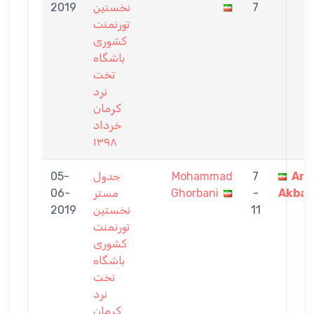
2019
نخستين
7
تورنمنت
كشورى
باشگاه
تخت
نرد
كرمان
خرداد
١٣٩٨
05-
جدول
Mohammad
7
Ami
06-
مستر
Ghorbani
-
Akbar
2019
نخستين
11
تورنمنت
كشورى
باشگاه
تخت
نرد
كرمان