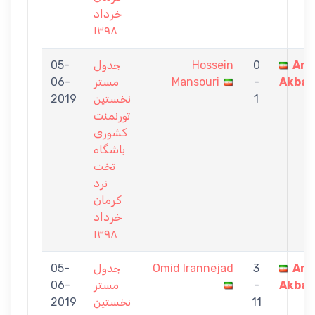
خرداد
١٣٩٨
05-
جدول
Hossein
0
Ami
06-
مستر
Mansouri
-
Akbar
2019
نخستين
1
تورنمنت
كشورى
باشگاه
تخت
نرد
كرمان
خرداد
١٣٩٨
05-
جدول
Omid Irannejad
3
Ami
06-
مستر
-
Akbar
2019
نخستين
11