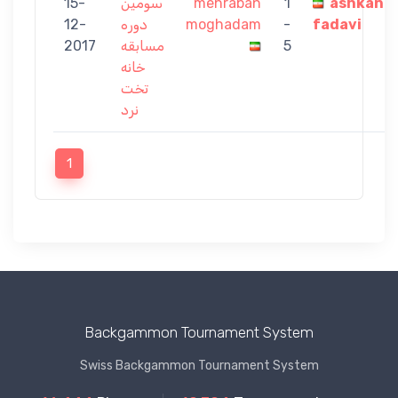
15-
سومین
mehraban
1
ashkan
12-
دوره
moghadam
-
fadavi
2017
مسابقه
5
خانه
تخت
نرد
1
Backgammon Tournament System
Swiss Backgammon Tournament System