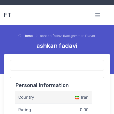
FT
Home
ashkan fadavi Backgammon Player
ashkan fadavi
Personal Information
Country
Iran
Rating
0.00