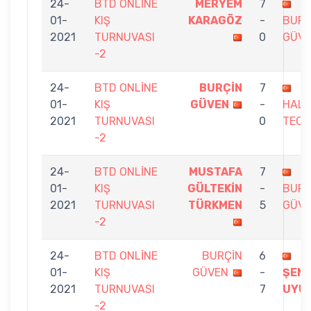
24-
BTD ONLİNE
MERYEM
7
01-
KIŞ
KARAGÖZ
-
BURÇ
2021
TURNUVASI
0
GÜV
-2
24-
BTD ONLİNE
BURÇİN
7
01-
KIŞ
GÜVEN
-
HALU
2021
TURNUVASI
0
TECE
-2
24-
BTD ONLİNE
MUSTAFA
7
01-
KIŞ
GÜLTEKİN
-
BURÇ
2021
TURNUVASI
TÜRKMEN
5
GÜV
-2
24-
BTD ONLİNE
BURÇİN
6
01-
KIŞ
GÜVEN
-
ŞEN
2021
TURNUVASI
7
UYU
-2