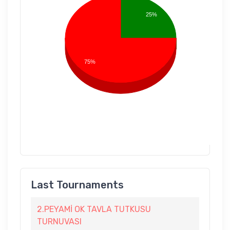
25%
75%
Last Tournaments
2.PEYAMİ OK TAVLA TUTKUSU
TURNUVASI