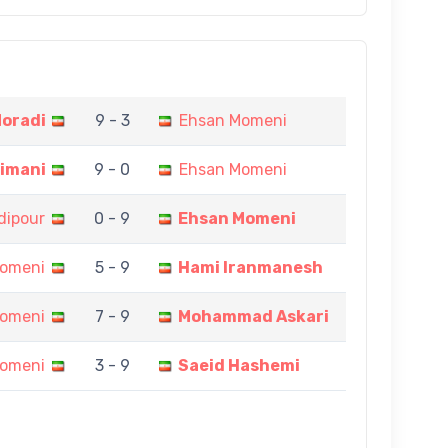
Moradi
9 - 3
Ehsan Momeni
eimani
9 - 0
Ehsan Momeni
dipour
0 - 9
Ehsan Momeni
omeni
5 - 9
Hami Iranmanesh
omeni
7 - 9
Mohammad Askari
omeni
3 - 9
Saeid Hashemi