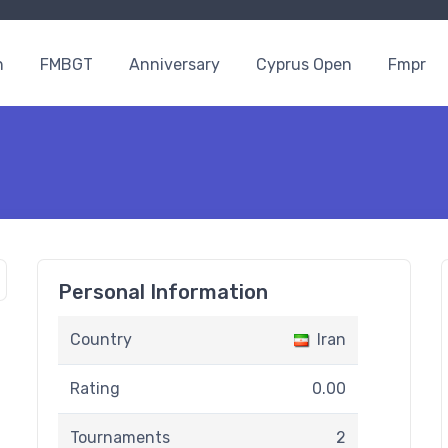
n
FMBGT
Anniversary
Cyprus Open
Fmpr
Personal Information
Country
Iran
Rating
0.00
Tournaments
2