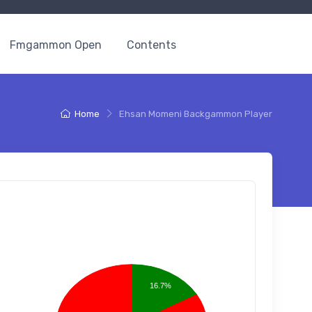
Fmgammon Open
Contents
Home
Ehsan Momeni Backgammon Player
16.7%