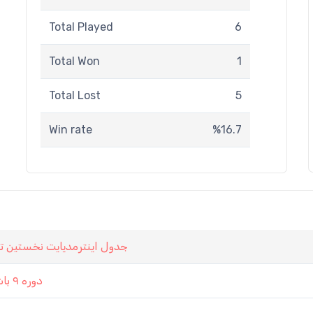
Total Played
6
Total Won
1
Total Lost
5
Win rate
%16.7
جدول اينترمديايت نخستين تور
دوره ۹ باشگاه تخت نرد کرمان ۱۱ آبان ۱۳۹۷ ( جام همبستگی )