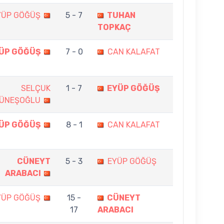
YÜP GÖĞÜŞ
5 - 7
TUHAN
TOPKAÇ
ÜP GÖĞÜŞ
7 - 0
CAN KALAFAT
SELÇUK
1 - 7
EYÜP GÖĞÜŞ
ÜNEŞOĞLU
ÜP GÖĞÜŞ
8 - 1
CAN KALAFAT
CÜNEYT
5 - 3
EYÜP GÖĞÜŞ
ARABACI
YÜP GÖĞÜŞ
15 -
CÜNEYT
17
ARABACI