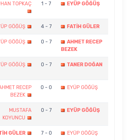
UHAN TOPKAÇ
1 - 7
EYÜP GÖĞÜŞ
YÜP GÖĞÜŞ
4 - 7
FATİH GÜLER
YÜP GÖĞÜŞ
0 - 7
AHMET RECEP
BEZEK
YÜP GÖĞÜŞ
0 - 7
TANER DOĞAN
AHMET RECEP
0 - 0
EYÜP GÖĞÜŞ
BEZEK
MUSTAFA
0 - 7
EYÜP GÖĞÜŞ
KOYUNCU
TİH GÜLER
7 - 0
EYÜP GÖĞÜŞ