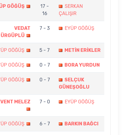
ÜP GÖĞÜŞ
17 -
SERKAN
16
ÇALIŞIR
VEDAT
7 - 3
EYÜP GÖĞÜŞ
ÜRGÜPLÜ
YÜP GÖĞÜŞ
5 - 7
METİN ERİKLER
YÜP GÖĞÜŞ
0 - 7
BORA YURDUN
YÜP GÖĞÜŞ
0 - 7
SELÇUK
GÜNEŞOĞLU
EVENT MELEZ
7 - 0
EYÜP GÖĞÜŞ
YÜP GÖĞÜŞ
6 - 7
BARKIN BAĞCI