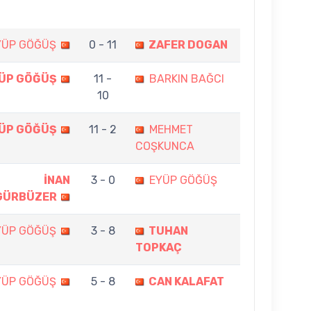
YÜP GÖĞÜŞ
0 - 11
ZAFER DOGAN
ÜP GÖĞÜŞ
11 -
BARKIN BAĞCI
10
ÜP GÖĞÜŞ
11 - 2
MEHMET
COŞKUNCA
İNAN
3 - 0
EYÜP GÖĞÜŞ
GÜRBÜZER
YÜP GÖĞÜŞ
3 - 8
TUHAN
TOPKAÇ
YÜP GÖĞÜŞ
5 - 8
CAN KALAFAT