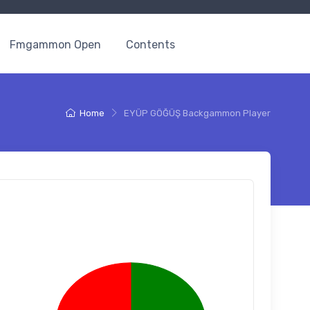
Fmgammon Open
Contents
Home
EYÜP GÖĞÜŞ Backgammon Player