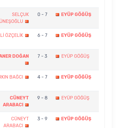
SELÇUK
0 - 7
EYÜP GÖĞÜŞ
ÜNEŞOĞLU
Lİ ÖZÇELİK
6 - 7
EYÜP GÖĞÜŞ
ANER DOĞAN
7 - 3
EYÜP GÖĞÜŞ
KIN BAĞCI
4 - 7
EYÜP GÖĞÜŞ
CÜNEYT
9 - 8
EYÜP GÖĞÜŞ
ARABACI
CÜNEYT
3 - 9
EYÜP GÖĞÜŞ
ARABACI