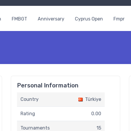
n
FMBGT
Anniversary
Cyprus Open
Fmpr
Personal Information
Country
Türkiye
Rating
0.00
Tournaments
15