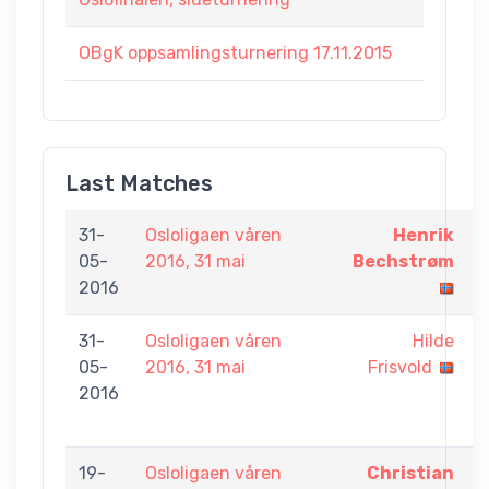
OBgK oppsamlingsturnering 17.11.2015
Last Matches
31-
Osloligaen våren
Henrik
05-
2016, 31 mai
Bechstrøm
2016
31-
Osloligaen våren
Hilde
05-
2016, 31 mai
Frisvold
2016
19-
Osloligaen våren
Christian