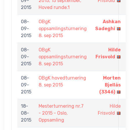
09-
2015, 15 september,
Frisvold
2015
Hoved runde.1
08-
OBgK
Ashkan
09-
oppsamlingsturnering
Sadeghi
2015
8. sep 2015
08-
OBgK
Hilde
09-
oppsamlingsturnering
Frisvold
2015
8. sep 2015
08-
OBgK hovedturnering
Morten
09-
8. sep 2015
Bjellås
2015
(3346)
18-
Mesterturnering nr.7
Hilde
08-
- 2015 - Oslo,
Frisvold
2015
Oppsamling