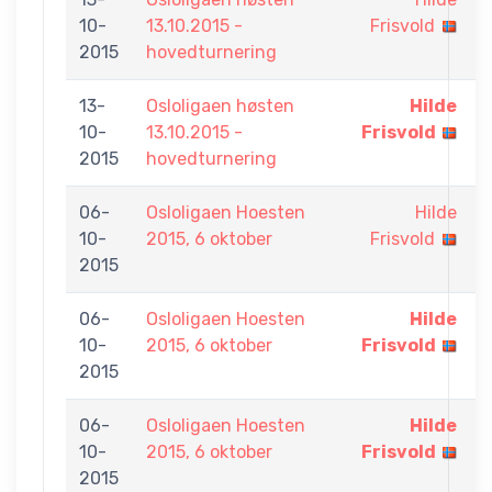
10-
13.10.2015 -
Frisvold
2015
hovedturnering
13-
Osloligaen høsten
Hilde
10-
13.10.2015 -
Frisvold
2015
hovedturnering
06-
Osloligaen Hoesten
Hilde
10-
2015, 6 oktober
Frisvold
2015
06-
Osloligaen Hoesten
Hilde
10-
2015, 6 oktober
Frisvold
2015
06-
Osloligaen Hoesten
Hilde
10-
2015, 6 oktober
Frisvold
2015