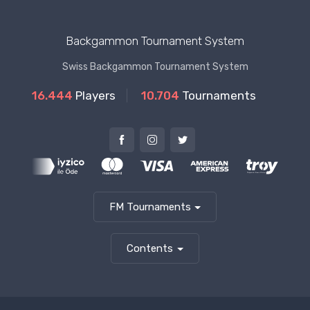
Backgammon Tournament System
Swiss Backgammon Tournament System
16.444
Players
10.704
Tournaments
FM Tournaments
Contents