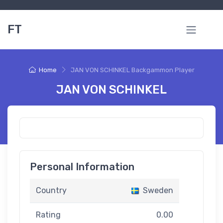
FT
Home
JAN VON SCHINKEL Backgammon Player
JAN VON SCHINKEL
Personal Information
Country
Sweden
Rating
0.00