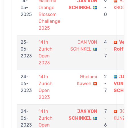
14-
Mallorca
JAN VON
9
BJ
05-
Orange
SCHINKEL
-
KROG
2025
Blossom
0
Challenge
2025
25-
14th
JAN VON
4
Vet
06-
Zurich
SCHINKEL
-
Rolf
2023
Open
7
2023
24-
14th
Gholami
2
JA
06-
Zurich
Kaweh
-
VON
2023
Open
7
SCHI
2023
24-
14th
JAN VON
7
JOE
06-
Zurich
SCHINKEL
-
KUNZ/
2023
Open
6