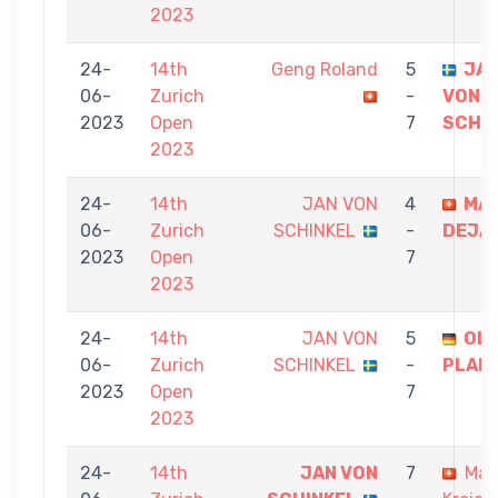
2023
24-
14th
Geng Roland
5
JA
06-
Zurich
-
VON
2023
Open
7
SCHI
2023
24-
14th
JAN VON
4
MA
06-
Zurich
SCHINKEL
-
DEJA
2023
Open
7
2023
24-
14th
JAN VON
5
OLI
06-
Zurich
SCHINKEL
-
PLAE
2023
Open
7
2023
24-
14th
JAN VON
7
Mar