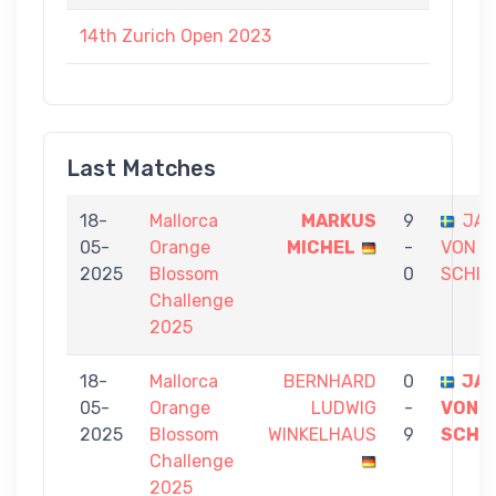
14th Zurich Open 2023
Last Matches
18-
Mallorca
MARKUS
9
JA
05-
Orange
MICHEL
-
VON
2025
Blossom
0
SCHIN
Challenge
2025
18-
Mallorca
BERNHARD
0
JA
05-
Orange
LUDWIG
-
VON
2025
Blossom
WINKELHAUS
9
SCHI
Challenge
2025