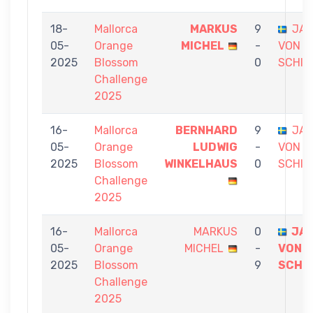
18-
Mallorca
MARKUS
9
JA
05-
Orange
MICHEL
-
VON
2025
Blossom
0
SCHIN
Challenge
2025
16-
Mallorca
BERNHARD
9
JA
05-
Orange
LUDWIG
-
VON
2025
Blossom
WINKELHAUS
0
SCHIN
Challenge
2025
16-
Mallorca
MARKUS
0
JA
05-
Orange
MICHEL
-
VON
2025
Blossom
9
SCHI
Challenge
2025