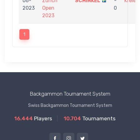
06-
Zurich
SCHINKEL
-
Kreien
2023
Open
0
2023
1
Backgammon Tournament System
Swiss Backgammon Tournament System
16.444
Players
10.704
Tournaments