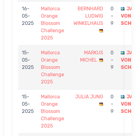
16-
Mallorca
BERNHARD
0
JA
05-
Orange
LUDWIG
-
VON
2025
Blossom
WINKELHAUS
9
SCHI
Challenge
2025
15-
Mallorca
MARKUS
0
JA
05-
Orange
MICHEL
-
VON
2025
Blossom
9
SCHI
Challenge
2025
15-
Mallorca
JULIA JUNG
0
JA
05-
Orange
-
VON
2025
Blossom
9
SCHI
Challenge
2025