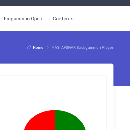
Fmgammon Open
Contents
Home
MASI AFSHAR Backgammon Player