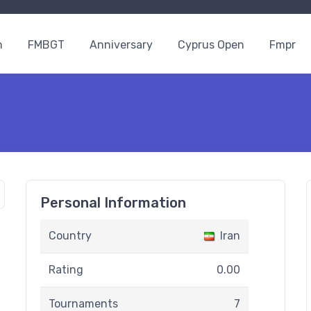
n
FMBGT
Anniversary
Cyprus Open
Fmpr
Personal Information
Country
Iran
Rating
0.00
Tournaments
7