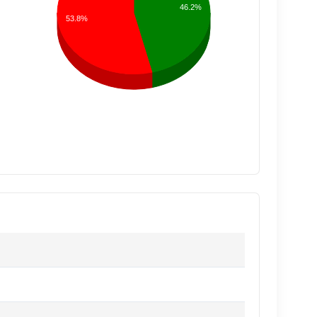
46.2%
53.8%