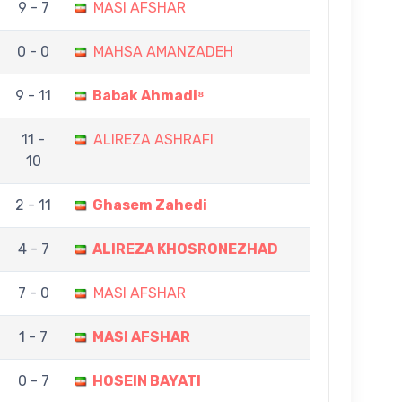
9 - 7
MASI AFSHAR
0 - 0
MAHSA AMANZADEH
9 - 11
Babak Ahmadi⁸
11 -
ALIREZA ASHRAFI
10
2 - 11
Ghasem Zahedi
4 - 7
ALIREZA KHOSRONEZHAD
7 - 0
MASI AFSHAR
1 - 7
MASI AFSHAR
0 - 7
HOSEIN BAYATI