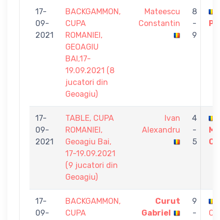
17-
BACKGAMMON,
Mateescu
8
09-
CUPA
Constantin
-
Po
2021
ROMANIEI,
9
GEOAGIU
BAI,17-
19.09.2021 (8
jucatori din
Geoagiu)
17-
TABLE, CUPA
Ivan
4
09-
ROMANIEI,
Alexandru
-
Ma
2021
Geoagiu Bai,
5
Co
17-19.09.2021
(9 jucatori din
Geoagiu)
17-
BACKGAMMON,
Curut
9
09-
CUPA
Gabriel
-
Co