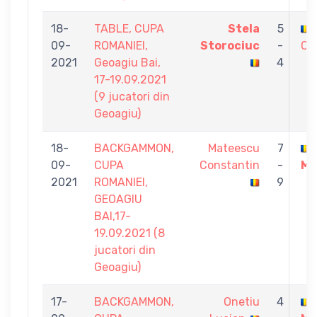
18-
TABLE, CUPA
Stela
5
09-
ROMANIEI,
Storociuc
-
Co
2021
Geoagiu Bai,
4
17-19.09.2021
(9 jucatori din
Geoagiu)
18-
BACKGAMMON,
Mateescu
7
09-
CUPA
Constantin
-
Mi
2021
ROMANIEI,
9
GEOAGIU
BAI,17-
19.09.2021 (8
jucatori din
Geoagiu)
17-
BACKGAMMON,
Onetiu
4