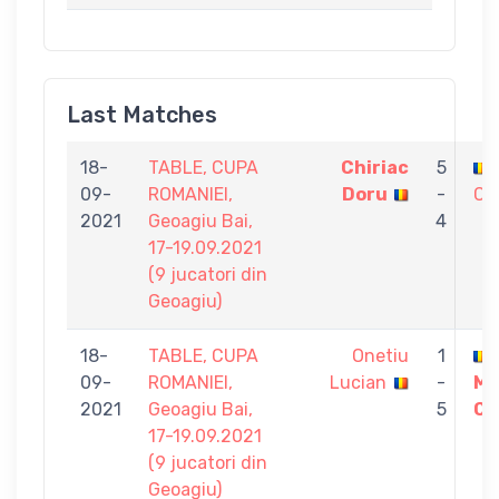
Last Matches
18-
TABLE, CUPA
Chiriac
5
09-
ROMANIEI,
Doru
-
Co
2021
Geoagiu Bai,
4
17-19.09.2021
(9 jucatori din
Geoagiu)
18-
TABLE, CUPA
Onetiu
1
09-
ROMANIEI,
Lucian
-
Ma
2021
Geoagiu Bai,
5
Co
17-19.09.2021
(9 jucatori din
Geoagiu)