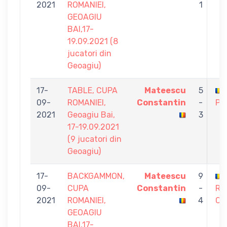
2021
ROMANIEI,
1
GEOAGIU
BAI,17-
19.09.2021 (8
jucatori din
Geoagiu)
17-
TABLE, CUPA
Mateescu
5
09-
ROMANIEI,
Constantin
-
Pet
2021
Geoagiu Bai,
3
17-19.09.2021
(9 jucatori din
Geoagiu)
17-
BACKGAMMON,
Mateescu
9
09-
CUPA
Constantin
-
RA
2021
ROMANIEI,
4
CI
GEOAGIU
BAI,17-