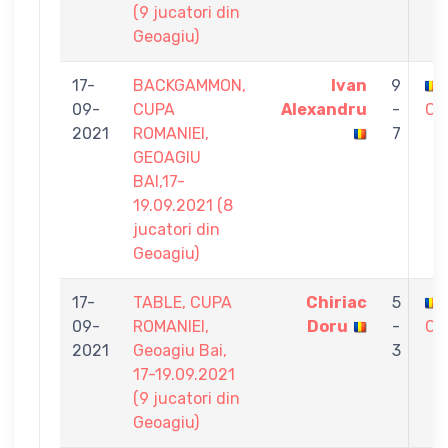
(9 jucatori din
Geoagiu)
17-
BACKGAMMON,
Ivan
9
09-
CUPA
Alexandru
-
Co
2021
ROMANIEI,
7
GEOAGIU
BAI,17-
19.09.2021 (8
jucatori din
Geoagiu)
17-
TABLE, CUPA
Chiriac
5
09-
ROMANIEI,
Doru
-
Co
2021
Geoagiu Bai,
3
17-19.09.2021
(9 jucatori din
Geoagiu)