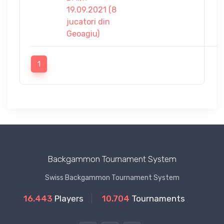
19.09.2021 (8
jucatori din
Geoagiu)
1
Backgammon Tournament System
Swiss Backgammon Tournament System
16.443
Players
10.704
Tournaments