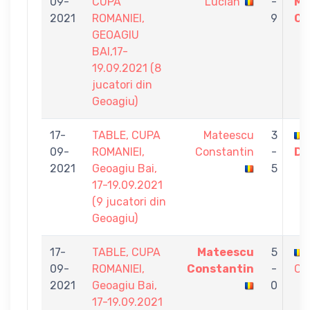
09-
CUPA
Lucian
-
Ma
2021
ROMANIEI,
9
Co
GEOAGIU
BAI,17-
19.09.2021 (8
jucatori din
Geoagiu)
17-
TABLE, CUPA
Mateescu
3
09-
ROMANIEI,
Constantin
-
Da
2021
Geoagiu Bai,
5
17-19.09.2021
(9 jucatori din
Geoagiu)
17-
TABLE, CUPA
Mateescu
5
09-
ROMANIEI,
Constantin
-
Co
2021
Geoagiu Bai,
0
17-19.09.2021