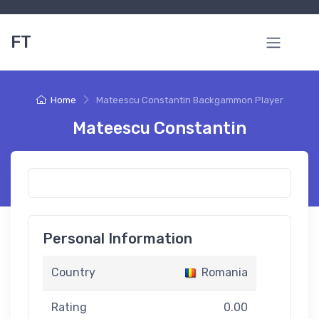
FT
Home
Mateescu Constantin Backgammon Player
Mateescu Constantin
Personal Information
Country
Romania
Rating
0.00