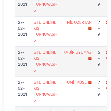
2021
TURNUVASI-
9
3
27-
BTD ONLİNE
NİL ÖZERTAN
7
02-
KIŞ
-
T
2021
TURNUVASI-
9
3
27-
BTD ONLİNE
KADİR UYUMAZ
6
02-
KIŞ
-
Ö
2021
TURNUVASI-
9
3
27-
BTD ONLİNE
ÜMİT KÖSE
7
02-
KIŞ
-
Ö
2021
TURNUVASI-
9
3