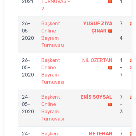
2021
TURNUVASI-
1
2
26-
Başkent
YUSUF ZİYA
7
05-
Online
ÇINAR
-
2020
Bayram
4
Turnuvası
26-
Başkent
NİL ÖZERTAN
1
05-
Online
-
SA
2020
Bayram
7
Turnuvası
24-
Başkent
ENİS SOYSAL
7
05-
Online
-
2020
Bayram
3
Turnuvası
24-
Başkent
METEHAN
7