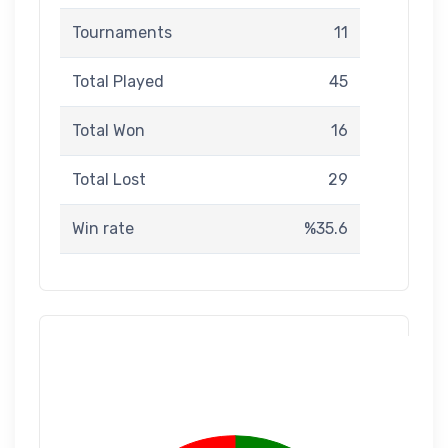
Tournaments
11
Total Played
45
Total Won
16
Total Lost
29
Win rate
%35.6