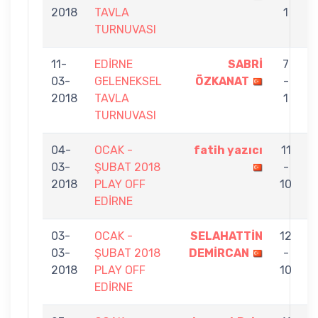
2018
TAVLA
1
TURNUVASI
11-
EDİRNE
SABRİ
7
03-
GELENEKSEL
ÖZKANAT
-
O
2018
TAVLA
1
TURNUVASI
04-
OCAK -
fatih yazıcı
11
03-
ŞUBAT 2018
-
Ö
2018
PLAY OFF
10
EDİRNE
03-
OCAK -
SELAHATTİN
12
03-
ŞUBAT 2018
DEMİRCAN
-
Ö
2018
PLAY OFF
10
EDİRNE