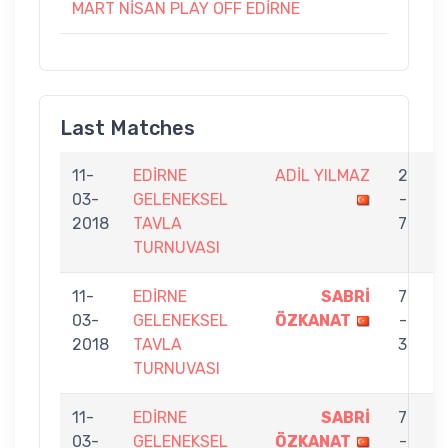
MART NİSAN PLAY OFF EDİRNE
Last Matches
11-
EDİRNE
ADİL YILMAZ
2
03-
GELENEKSEL
-
Ö
2018
TAVLA
7
TURNUVASI
11-
EDİRNE
SABRİ
7
03-
GELENEKSEL
ÖZKANAT
-
O
2018
TAVLA
3
C
TURNUVASI
11-
EDİRNE
SABRİ
7
03-
GELENEKSEL
ÖZKANAT
-
G