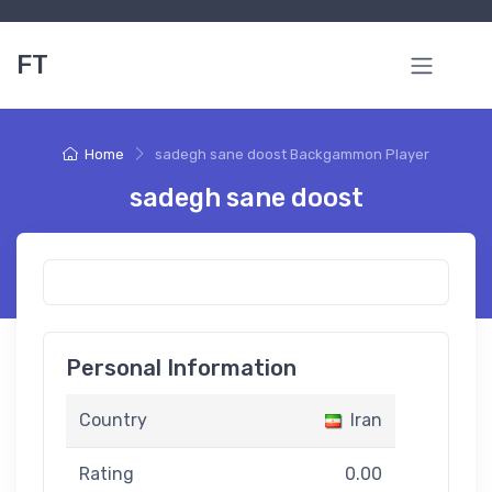
FT
Home
sadegh sane doost Backgammon Player
sadegh sane doost
Personal Information
Country
Iran
Rating
0.00