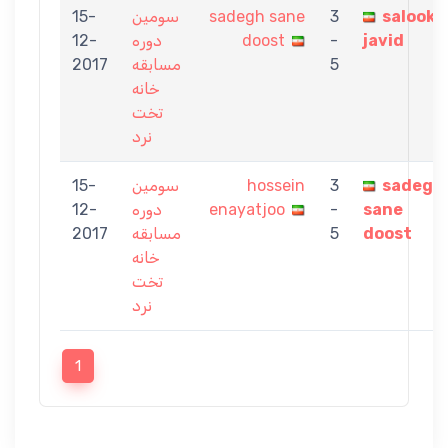
15-
سومین
sadegh sane
3
salook
12-
دوره
doost
-
javid
2017
مسابقه
5
خانه
تخت
نرد
15-
سومین
hossein
3
sadegh
12-
دوره
enayatjoo
-
sane
2017
مسابقه
5
doost
خانه
تخت
نرد
1