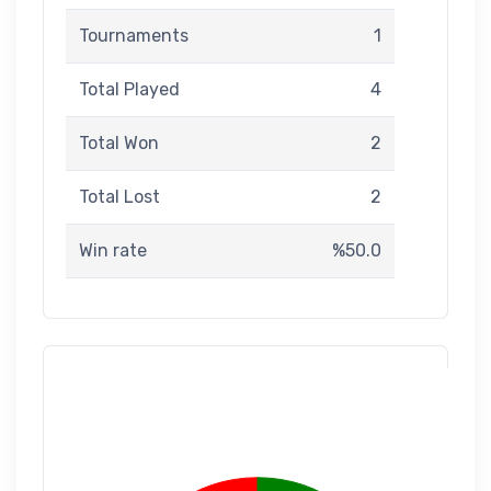
Tournaments
1
Total Played
4
Total Won
2
Total Lost
2
Win rate
%50.0