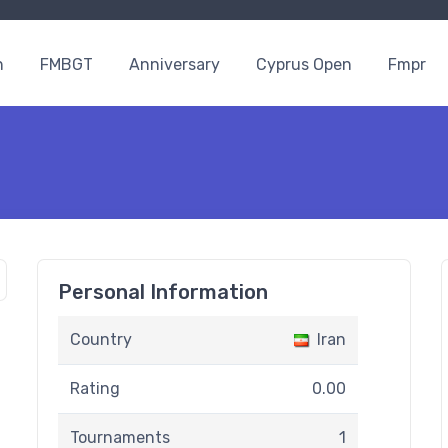
n
FMBGT
Anniversary
Cyprus Open
Fmpr
Personal Information
Country
Iran
Rating
0.00
Tournaments
1