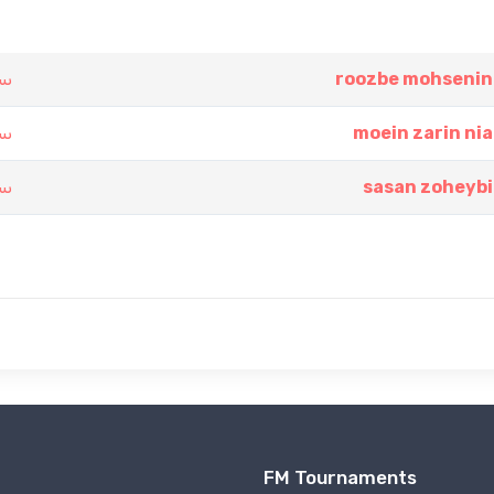
سو
roozbe mohsenin
سو
moein zarin nia
سو
sasan zoheybi
FM Tournaments