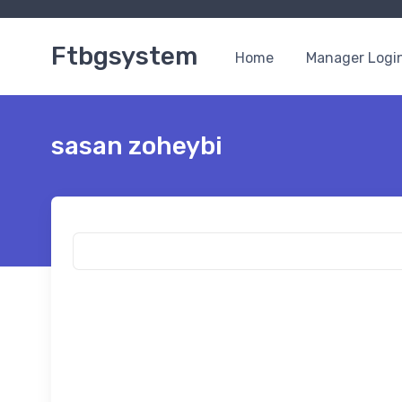
Ftbgsystem
Home
Manager Logi
sasan zoheybi