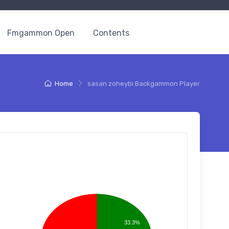
Fmgammon Open
Contents
Home
sasan zoheybi Backgammon Player
33.3%