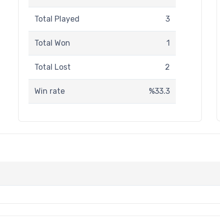
Total Played
3
Total Won
1
Total Lost
2
Win rate
%33.3