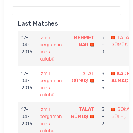
Last Matches
17-
izmir
MEHMET
5
TALAT
04-
pergamon
NAR
-
GÜMÜŞ
2016
lions
0
kulübü
17-
izmir
TALAT
3
KADRİ
04-
pergamon
GÜMÜŞ
-
ALMAÇ
2016
lions
5
kulübü
17-
izmir
TALAT
5
GÖKAY
04-
pergamon
GÜMÜŞ
-
GÜLEÇ
2016
lions
2
kulübü