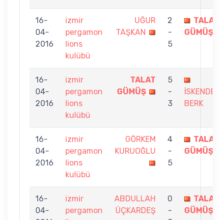
16-
izmir
UĞUR
2
TALAT
04-
pergamon
TAŞKAN
-
GÜMÜŞ
2016
lions
5
kulübü
16-
izmir
TALAT
5
04-
pergamon
GÜMÜŞ
-
İSKENDER
2016
lions
3
BERK
kulübü
16-
izmir
GÖRKEM
4
TALAT
04-
pergamon
KURUOĞLU
-
GÜMÜŞ
2016
lions
5
kulübü
16-
izmir
ABDULLAH
0
TALAT
04-
pergamon
ÜÇKARDEŞ
-
GÜMÜŞ