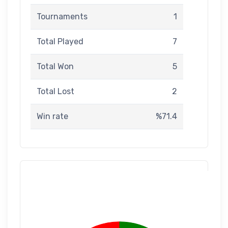
Tournaments
1
Total Played
7
Total Won
5
Total Lost
2
Win rate
%71.4