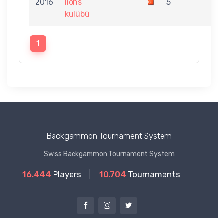
2016
lions
5
kulübü
1
Backgammon Tournament System
Swiss Backgammon Tournament System
16.444
Players
10.704
Tournaments