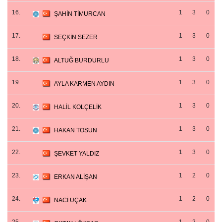
16.
1
3
0
ŞAHİN TİMURCAN
17.
1
3
0
SEÇKİN SEZER
18.
1
3
0
ALTUĞ BURDURLU
19.
1
3
0
AYLA KARMEN AYDIN
20.
1
3
0
HALİL KOLÇELİK
21.
1
3
0
HAKAN TOSUN
22.
1
3
0
ŞEVKET YALDIZ
23.
1
2
0
ERKAN ALİŞAN
24.
1
2
0
NACİ UÇAK