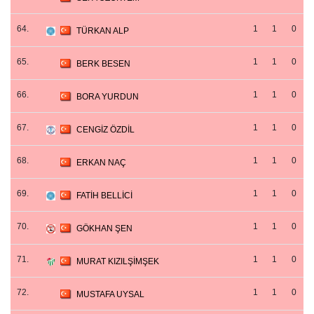
64.
1
1
0
TÜRKAN ALP
65.
1
1
0
BERK BESEN
66.
1
1
0
BORA YURDUN
67.
1
1
0
CENGİZ ÖZDİL
68.
1
1
0
ERKAN NAÇ
69.
1
1
0
FATİH BELLİCİ
70.
1
1
0
GÖKHAN ŞEN
71.
1
1
0
MURAT KIZILŞİMŞEK
72.
1
1
0
MUSTAFA UYSAL