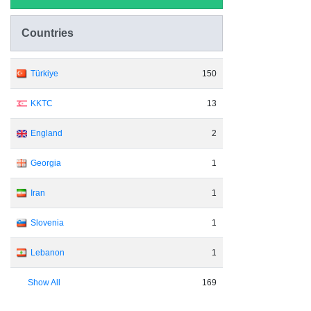
Countries
Türkiye
150
KKTC
13
England
2
Georgia
1
Iran
1
Slovenia
1
Lebanon
1
Show All
169