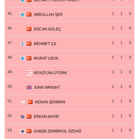
MEHMET HULUSİ TÜMER
45.
1
1
0
ABDULLAH ŞER
46.
1
1
0
ERCAN GÜLEÇ
47.
1
1
0
MEHMET ÇİL
48.
1
1
0
MURAT UZUN
49.
1
1
0
NİYAZİ ÜNLÜTÜRK
50.
1
1
0
JOHN WRIGHT
51.
1
1
0
48
-
KENAN ŞENMAN
52.
1
1
0
ERKAN NAYİR
53.
1
1
0
GAMZE DEMİRKOL ÖZDAĞ