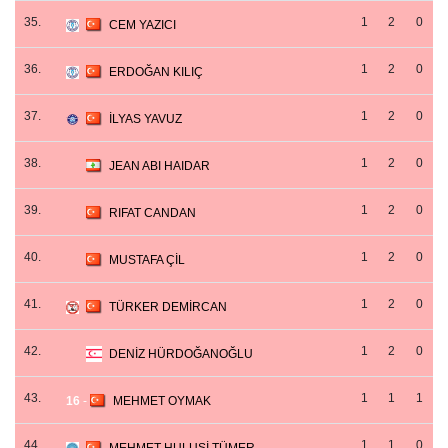
35.
1
2
0
CEM YAZICI
36.
1
2
0
ERDOĞAN KILIÇ
37.
1
2
0
İLYAS YAVUZ
38.
1
2
0
JEAN ABI HAIDAR
39.
1
2
0
RIFAT CANDAN
40.
1
2
0
MUSTAFA ÇİL
41.
1
2
0
TÜRKER DEMİRCAN
42.
1
2
0
DENİZ HÜRDOĞANOĞLU
43.
1
1
1
16
-
MEHMET OYMAK
44.
1
1
0