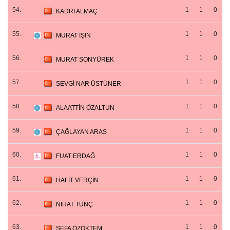
54.
1
1
0
KADRİ ALMAÇ
55.
1
1
0
MURAT IŞIN
56.
1
1
0
MURAT SONYÜREK
57.
1
1
0
SEVGİ NAR ÜSTÜNER
58.
1
1
0
ALAATTİN ÖZALTUN
59.
1
1
0
ÇAĞLAYAN ARAS
60.
1
1
0
FUAT ERDAĞ
61.
1
1
0
HALİT VERÇİN
62.
1
1
0
NİHAT TUNÇ
63.
1
1
0
SEFA ÖZÖKTEM