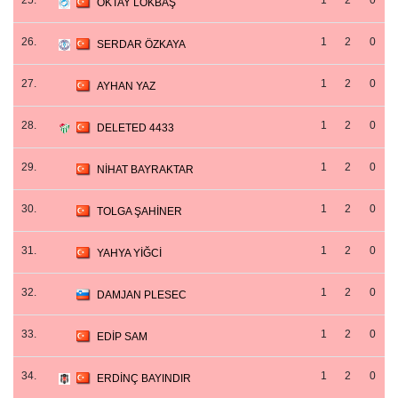
25.
1
2
0
OKTAY LÖKBAŞ
26.
1
2
0
SERDAR ÖZKAYA
27.
1
2
0
AYHAN YAZ
28.
1
2
0
DELETED 4433
29.
1
2
0
NİHAT BAYRAKTAR
30.
1
2
0
TOLGA ŞAHİNER
31.
1
2
0
YAHYA YİĞCİ
32.
1
2
0
DAMJAN PLESEC
33.
1
2
0
EDİP SAM
34.
1
2
0
ERDİNÇ BAYINDIR