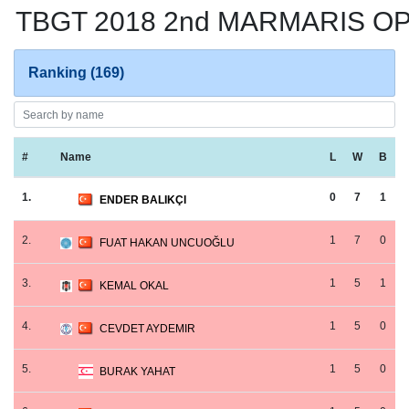
TBGT 2018 2nd MARMARIS O
Ranking (169)
#
Name
L
W
B
1.
0
7
1
ENDER BALIKÇI
2.
1
7
0
FUAT HAKAN UNCUOĞLU
3.
1
5
1
KEMAL OKAL
4.
1
5
0
CEVDET AYDEMIR
5.
1
5
0
BURAK YAHAT