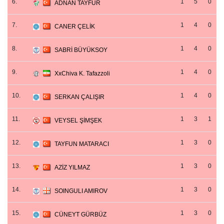
6.
1
5
0
ADNAN TAYFUR
7.
1
4
0
CANER ÇELİK
8.
1
4
0
SABRİ BÜYÜKSOY
9.
1
4
0
XxChiva K. Tafazzoli
10.
1
4
0
SERKAN ÇALIŞIR
11.
1
3
1
VEYSEL ŞİMŞEK
12.
1
3
0
TAYFUN MATARACI
13.
1
3
0
AZİZ YILMAZ
14.
1
3
0
SOINGULI AMIROV
15.
1
3
0
CÜNEYT GÜRBÜZ