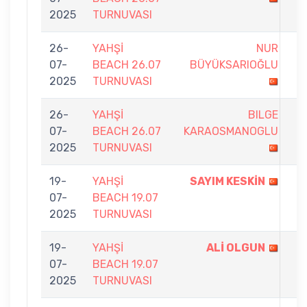
2025
TURNUVASI
2
26-
YAHŞİ
NUR
6
07-
BEACH 26.07
BÜYÜKSARIOĞLU
-
2025
TURNUVASI
9
26-
YAHŞİ
BILGE
4
07-
BEACH 26.07
KARAOSMANOGLU
-
2025
TURNUVASI
9
19-
YAHŞİ
SAYIM KESKİN
9
07-
BEACH 19.07
-
2025
TURNUVASI
0
19-
YAHŞİ
ALİ OLGUN
9
07-
BEACH 19.07
-
2025
TURNUVASI
8