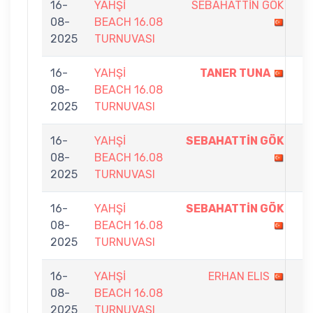
16-
YAHŞİ
SEBAHATTİN GÖK
7
08-
BEACH 16.08
-
2025
TURNUVASI
9
16-
YAHŞİ
TANER TUNA
9
08-
BEACH 16.08
-
2025
TURNUVASI
6
16-
YAHŞİ
SEBAHATTİN GÖK
9
08-
BEACH 16.08
-
2025
TURNUVASI
6
16-
YAHŞİ
SEBAHATTİN GÖK
9
08-
BEACH 16.08
-
2025
TURNUVASI
0
16-
YAHŞİ
ERHAN ELIS
8
08-
BEACH 16.08
-
2025
TURNUVASI
9