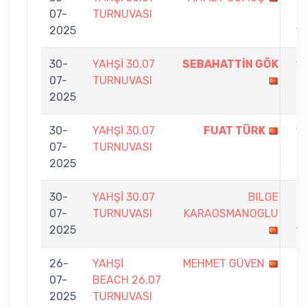
07-
TURNUVASI
-
2025
11
30-
YAHŞİ 30.07
SEBAHATTİN GÖK
11
07-
TURNUVASI
-
2025
7
30-
YAHŞİ 30.07
FUAT TÜRK
11
07-
TURNUVASI
-
2025
4
30-
YAHŞİ 30.07
BILGE
1
07-
TURNUVASI
KARAOSMANOGLU
-
2025
11
26-
YAHŞİ
MEHMET GÜVEN
7
07-
BEACH 26.07
-
2025
TURNUVASI
9