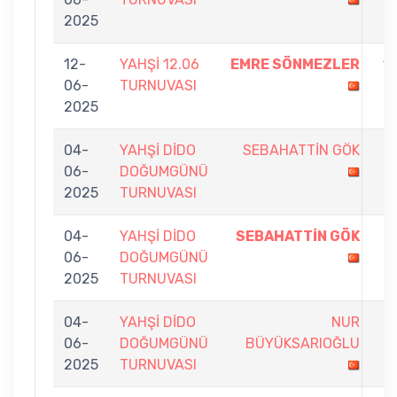
2025
7
12-
YAHŞİ 12.06
EMRE SÖNMEZLER
11
06-
TURNUVASI
-
2025
9
04-
YAHŞİ DİDO
SEBAHATTİN GÖK
6
06-
DOĞUMGÜNÜ
-
2025
TURNUVASI
9
04-
YAHŞİ DİDO
SEBAHATTİN GÖK
9
06-
DOĞUMGÜNÜ
-
2025
TURNUVASI
7
04-
YAHŞİ DİDO
NUR
4
06-
DOĞUMGÜNÜ
BÜYÜKSARIOĞLU
-
2025
TURNUVASI
9