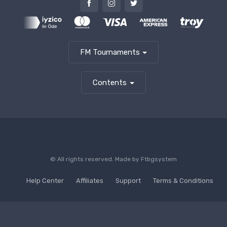
FM Tournaments
Contents
© All rights reserved. Made by
Ftbgsystem
Help Center
Affiliates
Support
Terms & Conditions