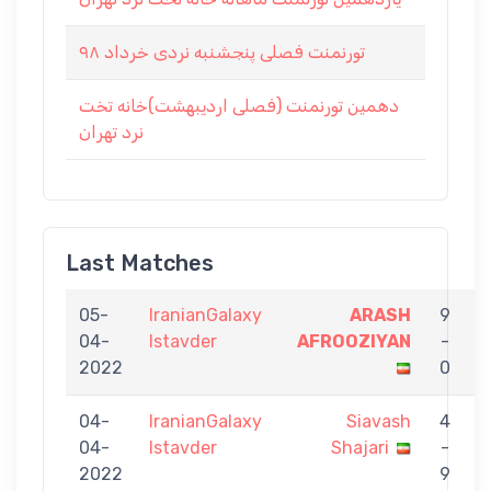
تورنمنت فصلی پنجشنبه نردی خرداد ۹۸
دهمین تورنمنت (فصلی اردیبهشت)خانه تخت
نرد تهران
Last Matches
05-
IranianGalaxy
ARASH
9
04-
Istavder
AFROOZIYAN
-
N
2022
0
04-
IranianGalaxy
Siavash
4
04-
Istavder
Shajari
-
A
2022
9
N