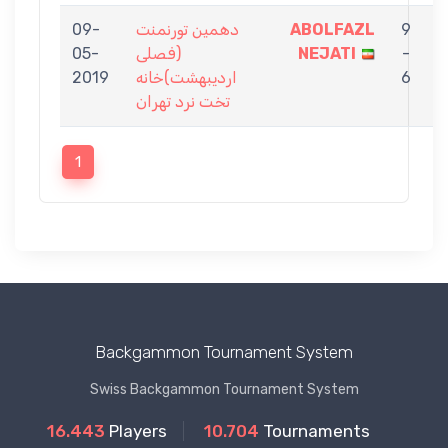
9
ABOLFAZL
دهمین تورنمنت
09-
M
-
NEJATI
(فصلی
05-
6
اردیبهشت)خانه
2019
تخت نرد تهران
1
Backgammon Tournament System
Swiss Backgammon Tournament System
16.443
Players
10.704
Tournaments