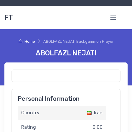
FT
Home
ABOLFAZL NEJATI Backgammon Player
ABOLFAZL NEJATI
Personal Information
Country
Iran
Rating
0.00