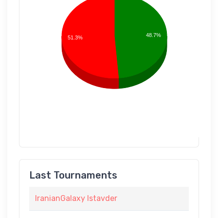
48.7%
51.3%
Last Tournaments
IranianGalaxy Istavder