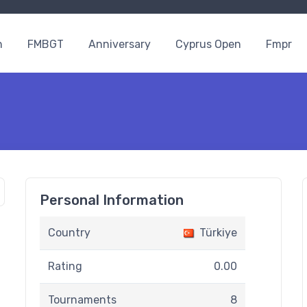
n
FMBGT
Anniversary
Cyprus Open
Fmpr
Personal Information
Country
Türkiye
Rating
0.00
Tournaments
8