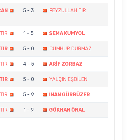
CAN
5 - 3
FEYZULLAH TIR
TIR
1 - 5
SEMA KUMYOL
TIR
5 - 0
CUMHUR DURMAZ
TIR
4 - 5
ARİF ZORBAZ
TIR
5 - 0
YALÇIN EŞBİLEN
TIR
5 - 9
İNAN GÜRBÜZER
TIR
1 - 9
GÖKHAN ÖNAL