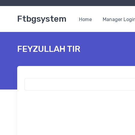
Ftbgsystem
Home
Manager Logi
FEYZULLAH TIR