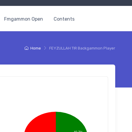
Fmgammon Open
Contents
Home
FEYZULLAH TIR Backgammon Player