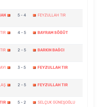
MAN
5 - 4
FEYZULLAH TIR
TIR
4 - 5
BAYRAM SÖĞÜT
TIR
2 - 5
BARKIN BAĞCI
AYI
3 - 5
FEYZULLAH TIR
LAŞ
2 - 5
FEYZULLAH TIR
TIR
5 - 2
SELÇUK GÜNEŞOĞLU