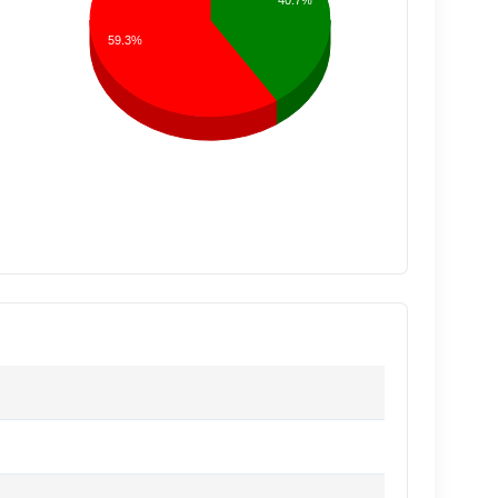
40.7%
59.3%