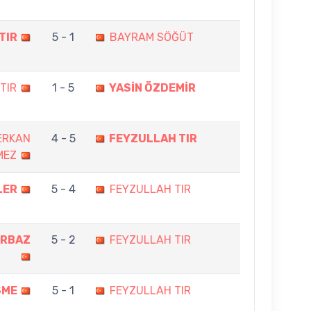
TIR
5 - 1
BAYRAM SÖĞÜT
TIR
1 - 5
YASİN ÖZDEMİR
ERKAN
4 - 5
FEYZULLAH TIR
MEZ
LER
5 - 4
FEYZULLAH TIR
ORBAZ
5 - 2
FEYZULLAH TIR
SME
5 - 1
FEYZULLAH TIR