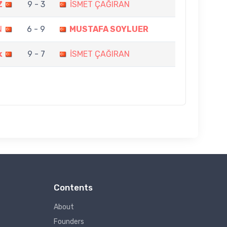
Z
9 - 3
İSMET ÇAĞIRAN
N
6 - 9
MUSTAFA SOYLUER
k
9 - 7
İSMET ÇAĞIRAN
Contents
About
Founders