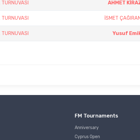
A TURNUVASI
AHMET KİRA
A TURNUVASI
İSMET ÇAĞIRA
A TURNUVASI
Yusuf Emi
FM Tournaments
Anniversary
Cyprus Open