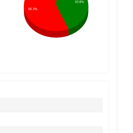
43.8%
56.3%