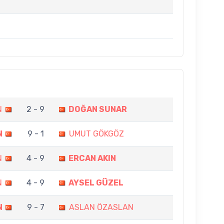
N
2 - 9
DOĞAN SUNAR
N
9 - 1
UMUT GÖKGÖZ
N
4 - 9
ERCAN AKIN
N
4 - 9
AYSEL GÜZEL
N
9 - 7
ASLAN ÖZASLAN