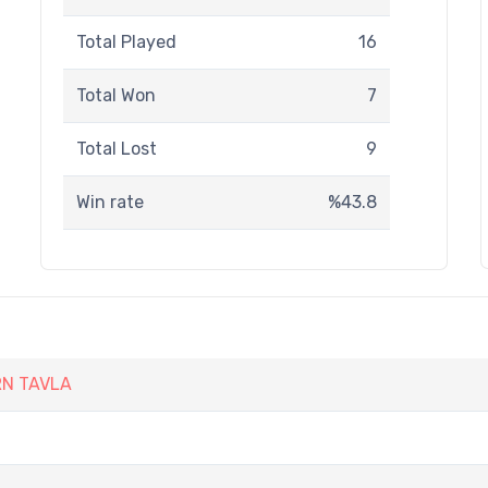
Total Played
16
Total Won
7
Total Lost
9
Win rate
%43.8
RN TAVLA