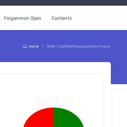
Fmgammon Open
Contents
Home
İSMET ÇAĞIRAN Backgammon Player