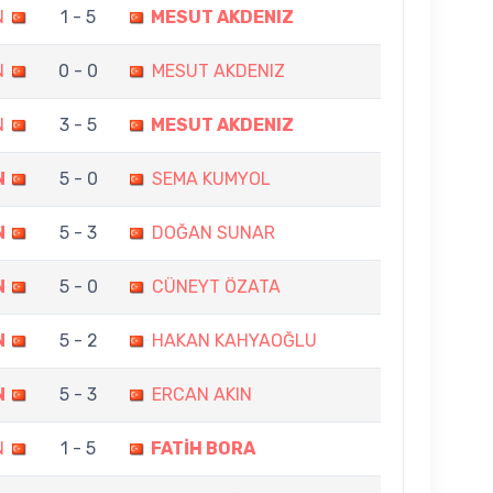
N
1 - 5
MESUT AKDENIZ
N
0 - 0
MESUT AKDENIZ
N
3 - 5
MESUT AKDENIZ
N
5 - 0
SEMA KUMYOL
N
5 - 3
DOĞAN SUNAR
N
5 - 0
CÜNEYT ÖZATA
N
5 - 2
HAKAN KAHYAOĞLU
N
5 - 3
ERCAN AKIN
N
1 - 5
FATİH BORA