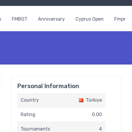
n
FMBGT
Anniversary
Cyprus Open
Fmpr
Personal Information
Country
Türkiye
Rating
0.00
Tournaments
4